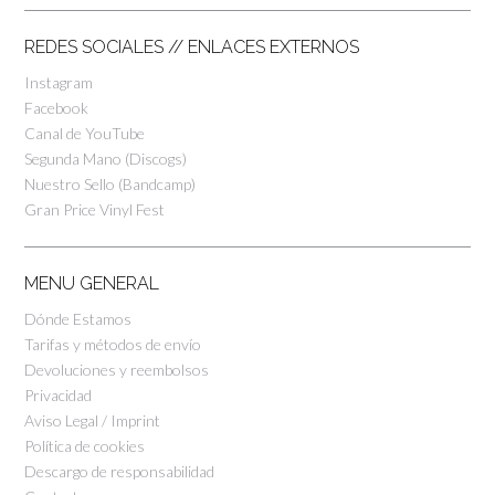
REDES SOCIALES // ENLACES EXTERNOS
Instagram
Facebook
Canal de YouTube
Segunda Mano (Discogs)
Nuestro Sello (Bandcamp)
Gran Price Vinyl Fest
MENU GENERAL
Dónde Estamos
Tarifas y métodos de envío
Devoluciones y reembolsos
Privacidad
Aviso Legal / Imprint
Política de cookies
Descargo de responsabilidad