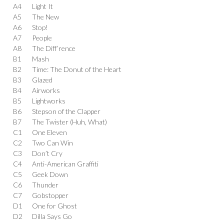
A4
Light It
A5
The New
A6
Stop!
A7
People
A8
The Diff’rence
B1
Mash
B2
Time: The Donut of the Heart
B3
Glazed
B4
Airworks
B5
Lightworks
B6
Stepson of the Clapper
B7
The Twister (Huh, What)
C1
One Eleven
C2
Two Can Win
C3
Don’t Cry
C4
Anti-American Graffiti
C5
Geek Down
C6
Thunder
C7
Gobstopper
D1
One for Ghost
D2
Dilla Says Go