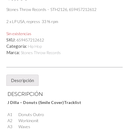
Stones Throw Records – STH2126, 659457212612
2 x LP USA, repress 33 ⅓ rpm
Sin existencias
SKU:
659457212612
Categoría:
Hip Hop
Marca:
Stones Throw Records
Descripción
DESCRIPCIÓN
J Dilla – Donuts (Smile Cover)
Tracklist
A1
Donuts Outro
A2
Workinonit
A3
Waves