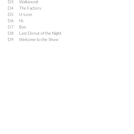
D3
Walkinonit
D4
The Factory
D5
U-Love
D6
Hi.
D7
Bye.
D8
Last Donut of the Night
D9
Welcome to the Show