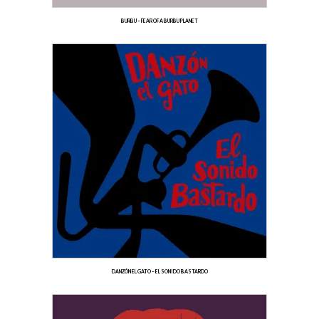
BURBU – FEAR OF A BURBU PLANET
DANZÓN EL GATO – EL SONIDO BASTARDO