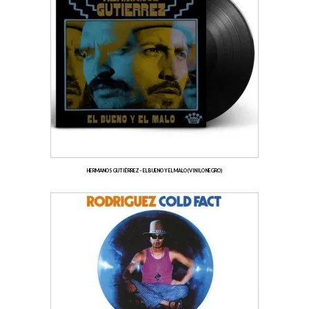
HERMANOS GUTIÉRREZ – EL BUENO Y EL MALO (VINILO NEGRO)