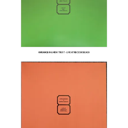
KHRUANGBIN & MEN I TRUST – LIVE AT RBC ECHO BEACH