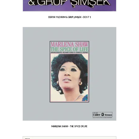
DERYA YILDIRIM & GRUP ŞIMŞEK – DOST 1
MARLENA SHAW – THE SPICE OF LIFE