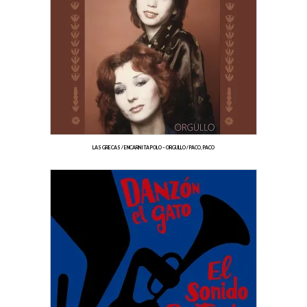
LAS GRECAS / ENCARNITA POLO – ORGULLO / PACO, PACO