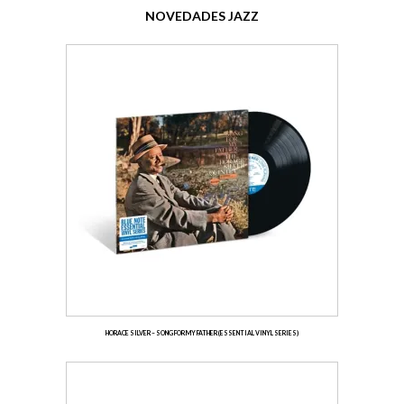
NOVEDADES JAZZ
HORACE SILVER – SONG FOR MY FATHER (ESSENTIAL VINYL SERIES)