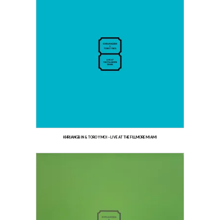
KHRUANGBIN & TORO Y MOI – LIVE AT THE FILLMORE MIAMI