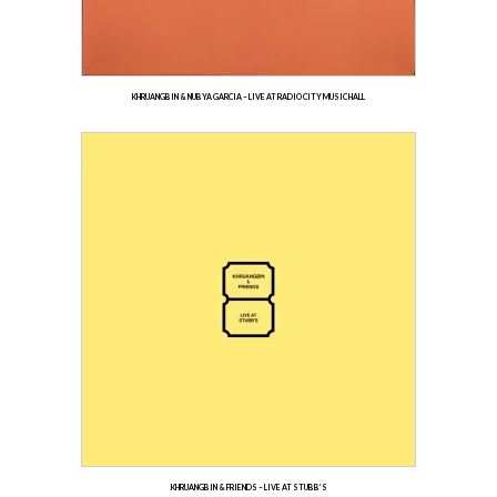
KHRUANGBIN & NUBYA GARCIA – LIVE AT RADIO CITY MUSIC HALL
KHRUANGBIN & FRIENDS – LIVE AT STUBB’S