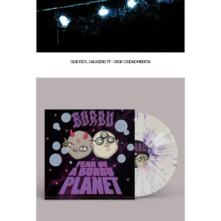
GLUE KIDS, CALOGERO TP – CKGK: CIUDAD MUERTA