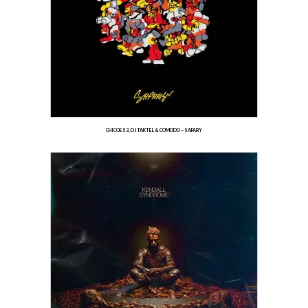
CHICOES3, DJ TAKTEL & COMODO – SAFARY