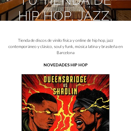
TU TIENDA DE
HIP HOP, JAZZ,
SOUL Y FUNK
Tienda de discos de vinilo física y online de hip hop, jazz
EN
contemporáneo y clásico, soul y funk, música latina y brasileña en
Barcelona
BARCELONA
NOVEDADES HIP HOP
Visitanos en Sant Vicenç 33
DÓNDE ESTAMOS