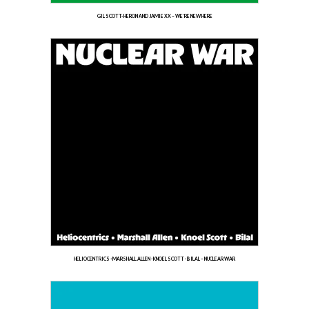
GIL SCOTT-HERON AND JAMIE XX – WE’RE NEW HERE
HELIOCENTRICS ⋅ MARSHALL ALLEN ⋅ KNOEL SCOTT ⋅ BILAL – NUCLEAR WAR