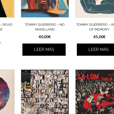
– ROAD
TOMMY GUERRERO – NO
TOMMY GUERRERO – 
RE
MANS LAND
OF MEMORY
40,00
€
45,00
€
as
LEER MÁS
LEER MÁS