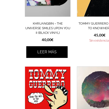
KHRUANGBIN – THE
TOMMY GUERRERO 
UNIVERSE SMILES UPON YOU
TO KNOWHE
II (BLACK VINYL)
45,00
€
40,00
€
Sin existenci
LEER MÁS