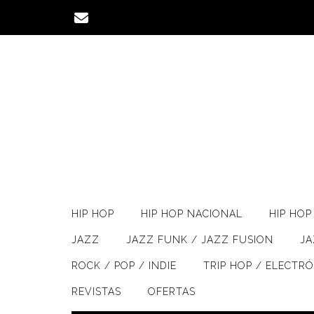
Saltar
al
contenido
HIP HOP
HIP HOP NACIONAL
HIP HOP 
JAZZ
JAZZ FUNK / JAZZ FUSION
J
ROCK / POP / INDIE
TRIP HOP / ELECTR
REVISTAS
OFERTAS