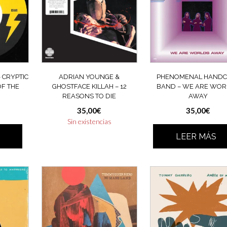
 CRYPTIC
ADRIAN YOUNGE &
PHENOMENAL HANDC
OF THE
GHOSTFACE KILLAH – 12
BAND – WE ARE WOR
REASONS TO DIE
AWAY
35,00
€
35,00
€
Sin existencias
LEER MÁS