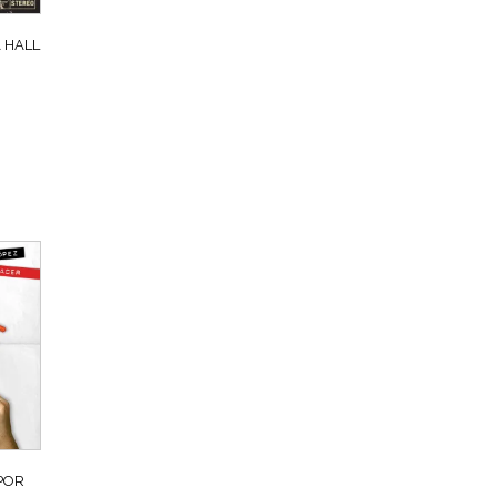
A HALL
POR