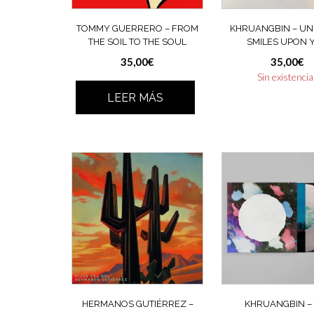
TOMMY GUERRERO – FROM
KHRUANGBIN – UN
THE SOIL TO THE SOUL
SMILES UPON 
35,00
€
35,00
€
Sin existenci
LEER MÁS
HERMANOS GUTIÉRREZ –
KHRUANGBIN –