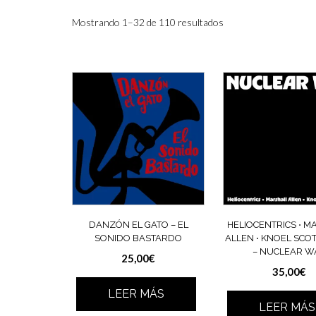
Ordenado
Mostrando 1–32 de 110 resultados
por
los
últimos
DANZÓN EL GATO – EL
HELIOCENTRICS ⋅ M
SONIDO BASTARDO
ALLEN ⋅ KNOEL SCOTT
– NUCLEAR W
25,00
€
35,00
€
LEER MÁS
LEER MÁS