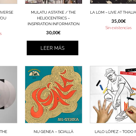
IVERSE
MULATU ASTATKE / THE
LA LOM – LIVE AT THALI
YOU
HELIOCENTRICS –
35,00
€
INSPIRATION INFORMATION
Sin existencias
30,00
€
as
LEER MÁS
 THE
NU GENEA – SCIALLÀ
LALO LÓPEZ – TODO 