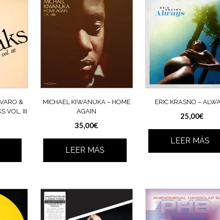
VARO &
MICHAEL KIWANUKA – HOME
ERIC KRASNO – ALW
 VOL. III
AGAIN
25,00
€
35,00
€
LEER MÁS
LEER MÁS