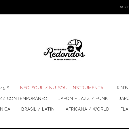
ACCE
45’S
NEO-SOUL / NU-SOUL INSTRUMENTAL
R’N’B
AZZ CONTEMPORÁNEO
JAPÓN – JAZZ / FUNK
JAP
ÓNICA
BRASIL / LATIN
AFRICANA / WORLD
FL