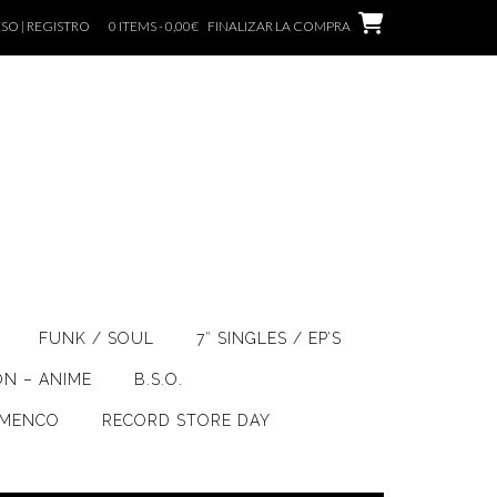
SO | REGISTRO
0 ITEMS - 0,00€
FINALIZAR LA COMPRA
FUNK / SOUL
7″ SINGLES / EP’S
ÓN – ANIME
B.S.O.
AMENCO
RECORD STORE DAY