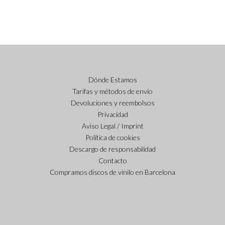
Dónde Estamos
Tarifas y métodos de envío
Devoluciones y reembolsos
Privacidad
Aviso Legal / Imprint
Política de cookies
Descargo de responsabilidad
Contacto
Compramos discos de vinilo en Barcelona