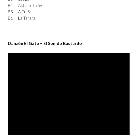
B4
Aktimo Tu Se
B5
A Tu Sa
B6
La Tarara
Danzón El Gato – El Sonido Bastardo