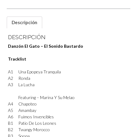
Descripción
DESCRIPCIÓN
Danzón El Gato – El Sonido Bastardo
Tracklist
A1
Una Epopeya Tranquila
A2
Ronda
A3
La Lucha
Featuring –
Marina Y Su Melao
A4
Chapoteo
A5
Amambay
A6
Fuimos Invencibles
B1
Patio De Los Leones
B2
Twangy Morocco
B3
Soopa