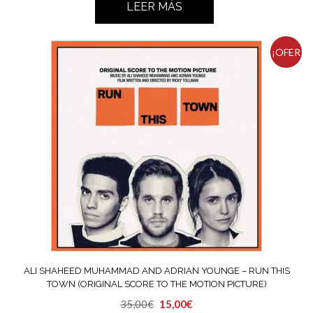
LEER MÁS
¡OFER
TA!
ALI SHAHEED MUHAMMAD AND ADRIAN YOUNGE – RUN THIS
TOWN (ORIGINAL SCORE TO THE MOTION PICTURE)
El
El
35,00
€
15,00
€