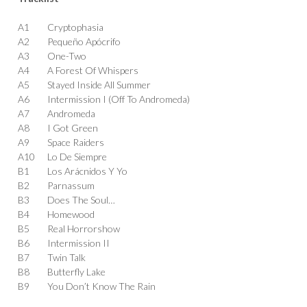
A1
Cryptophasia
A2
Pequeño Apócrifo
A3
One-Two
A4
A Forest Of Whispers
A5
Stayed Inside All Summer
A6
Intermission I (Off To Andromeda)
A7
Andromeda
A8
I Got Green
A9
Space Raiders
A10
Lo De Siempre
B1
Los Arácnidos Y Yo
B2
Parnassum
B3
Does The Soul…
B4
Homewood
B5
Real Horrorshow
B6
Intermission II
B7
Twin Talk
B8
Butterfly Lake
B9
You Don’t Know The Rain