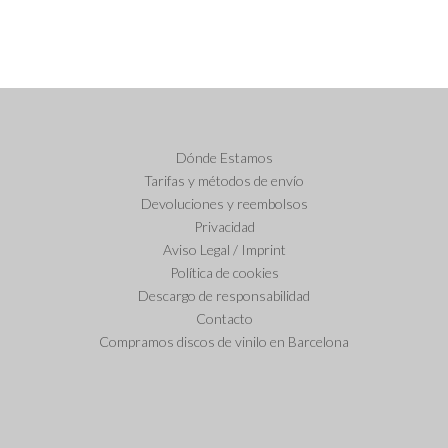
Dónde Estamos
Tarifas y métodos de envío
Devoluciones y reembolsos
Privacidad
Aviso Legal / Imprint
Política de cookies
Descargo de responsabilidad
Contacto
Compramos discos de vinilo en Barcelona