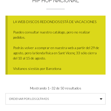
HIP HOP NACIONAL
LA WEB DISCOS REDONDOS ESTÁ DE VACACIONES
Puedes consultar nuestro catálogo, pero no realizar
pedidos.
Podrás volver a comprar en nuestra web a partir del 29 de
agosto, pero la tienda física en Sant Vicenç 33 sólo cierra
del 10 al 15 de agosto.
Visítanos si estás por Barcelona
Ordenado
Mostrando 1–32 de 50 resultados
por
los
últimos