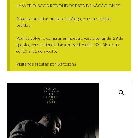
LA WEB DISCOS REDONDOS ESTÁ DE VACACIONES
Puedes consultar nuestro catálogo, pero no realizar
pedidos.
Podrás volver a comprar en nuestra web a partir del 29 de
agosto, pero la tienda física en Sant Vicenç 33 sólo cierra
del 10 al 15 de agosto.
Visítanos si estás por Barcelona