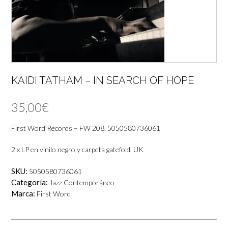
KAIDI TATHAM – IN SEARCH OF HOPE
35,00
€
First Word Records – FW 208, 5050580736061
2 x LP en vinilo negro y carpeta gatefold, UK
SKU:
5050580736061
Categoría:
Jazz Contemporáneo
Marca:
First Word