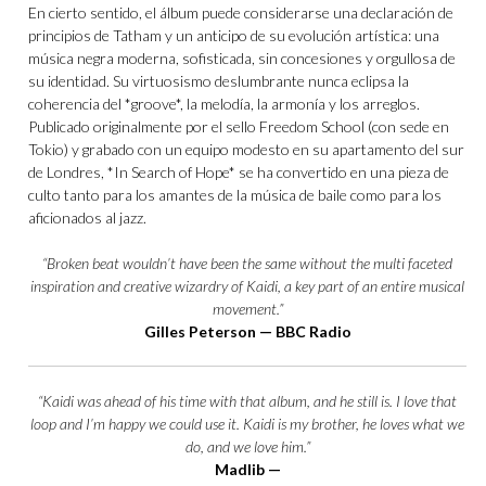
En cierto sentido, el álbum puede considerarse una declaración de
principios de Tatham y un anticipo de su evolución artística: una
música negra moderna, sofisticada, sin concesiones y orgullosa de
su identidad. Su virtuosismo deslumbrante nunca eclipsa la
coherencia del *groove*, la melodía, la armonía y los arreglos.
Publicado originalmente por el sello Freedom School (con sede en
Tokio) y grabado con un equipo modesto en su apartamento del sur
de Londres, *In Search of Hope* se ha convertido en una pieza de
culto tanto para los amantes de la música de baile como para los
aficionados al jazz.
“Broken beat wouldn’t have been the same without the multi faceted
inspiration and creative wizardry of Kaidi, a key part of an entire musical
movement.”
Gilles Peterson — BBC Radio
“Kaidi was ahead of his time with that album, and he still is. I love that
loop and I’m happy we could use it. Kaidi is my brother, he loves what we
do, and we love him.”
Madlib —