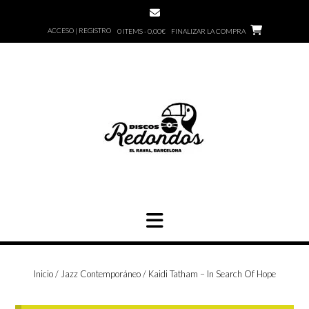
Saltar
al
ACCESO | REGISTRO
0 ITEMS - 0,00€
FINALIZAR LA COMPRA
contenido
Inicio
/
Jazz Contemporáneo
/ Kaidi Tatham – In Search Of Hope