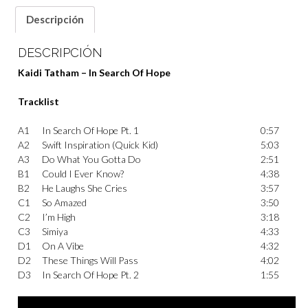
Descripción
DESCRIPCIÓN
Kaidi Tatham – In Search Of Hope
Tracklist
A1
In Search Of Hope Pt. 1
0:57
A2
Swift Inspiration (Quick Kid)
5:03
A3
Do What You Gotta Do
2:51
B1
Could I Ever Know?
4:38
B2
He Laughs She Cries
3:57
C1
So Amazed
3:50
C2
I’m High
3:18
C3
Simiya
4:33
D1
On A Vibe
4:32
D2
These Things Will Pass
4:02
D3
In Search Of Hope Pt. 2
1:55