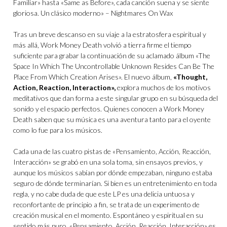
Familiar» hasta «Same as Before», cada canción suena y se siente
gloriosa. Un clásico moderno» – Nightmares On Wax
Tras un breve descanso en su viaje a la estratosfera espiritual y
más allá, Work Money Death volvió a tierra firme el tiempo
suficiente para grabar la continuación de su aclamado álbum «The
Space In Which The Uncontrollable Unknown Resides Can Be The
Place From Which Creation Arises». El nuevo álbum,
«Thought,
Action, Reaction, Interaction»,
explora muchos de los motivos
meditativos que dan forma a este singular grupo en su búsqueda del
sonido y el espacio perfectos. Quienes conocen a Work Money
Death saben que su música es una aventura tanto para el oyente
como lo fue para los músicos.
Cada una de las cuatro pistas de «Pensamiento, Acción, Reacción,
Interacción» se grabó en una sola toma, sin ensayos previos, y
aunque los músicos sabían por dónde empezaban, ninguno estaba
seguro de dónde terminarían. Si bien es un entretenimiento en toda
regla, y no cabe duda de que este LP es una delicia untuosa y
reconfortante de principio a fin, se trata de un experimento de
creación musical en el momento. Espontáneo y espiritual en su
sentido más puro, «Pensamiento, Acción, Reacción, Interacción» es