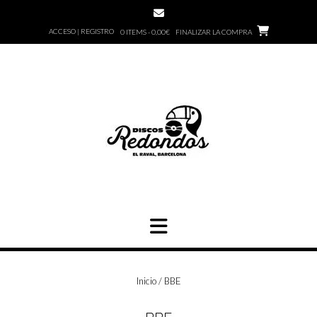
Saltar
al
ACCESO | REGISTRO
0 ITEMS - 0,00€
FINALIZAR LA COMPRA
contenido
Inicio
/ BBE