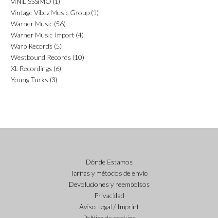
ViNiLiSSSiMO
(1)
Vintage Vibez Music Group
(1)
Warner Music
(56)
Warner Music Import
(4)
Warp Records
(5)
Westbound Records
(10)
XL Recordings
(6)
Young Turks
(3)
Dónde Estamos
Tarifas y métodos de envío
Devoluciones y reembolsos
Privacidad
Aviso Legal / Imprint
Política de cookies