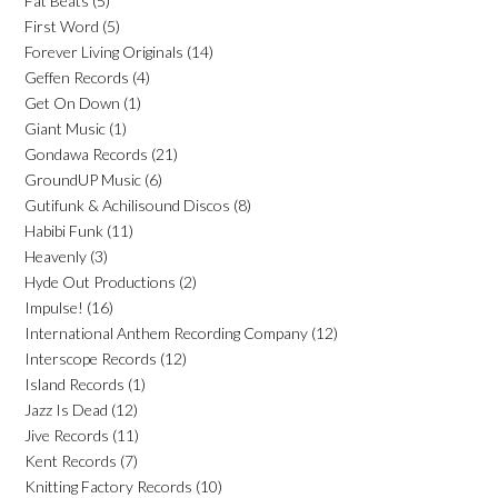
Fat Beats
(5)
First Word
(5)
Forever Living Originals
(14)
Geffen Records
(4)
Get On Down
(1)
Giant Music
(1)
Gondawa Records
(21)
GroundUP Music
(6)
Gutifunk & Achilisound Discos
(8)
Habibi Funk
(11)
Heavenly
(3)
Hyde Out Productions
(2)
Impulse!
(16)
International Anthem Recording Company
(12)
Interscope Records
(12)
Island Records
(1)
Jazz Is Dead
(12)
Jive Records
(11)
Kent Records
(7)
Knitting Factory Records
(10)