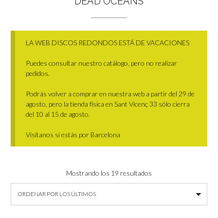
DEAD OCEANS
LA WEB DISCOS REDONDOS ESTÁ DE VACACIONES
Puedes consultar nuestro catálogo, pero no realizar
pedidos.
Podrás volver a comprar en nuestra web a partir del 29 de
agosto, pero la tienda física en Sant Vicenç 33 sólo cierra
del 10 al 15 de agosto.
Visítanos si estás por Barcelona
Ordenado
Mostrando los 19 resultados
por
los
últimos