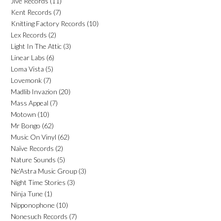
Jive Records
(11)
Kent Records
(7)
Knitting Factory Records
(10)
Lex Records
(2)
Light In The Attic
(3)
Linear Labs
(6)
Loma Vista
(5)
Lovemonk
(7)
Madlib Invazion
(20)
Mass Appeal
(7)
Motown
(10)
Mr Bongo
(62)
Music On Vinyl
(62)
Naïve Records
(2)
Nature Sounds
(5)
Ne'Astra Music Group
(3)
Night Time Stories
(3)
Ninja Tune
(1)
Nipponophone
(10)
Nonesuch Records
(7)