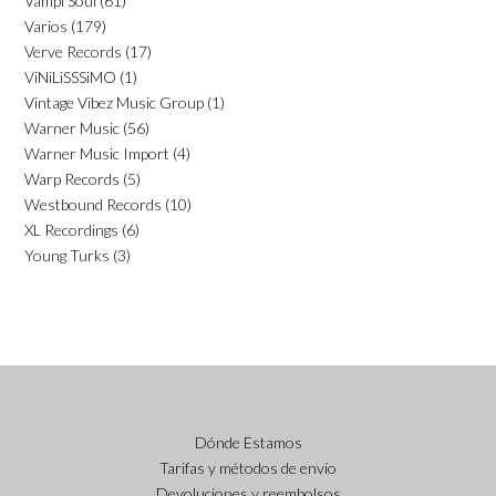
Vampi Soul
(61)
Varios
(179)
Verve Records
(17)
ViNiLiSSSiMO
(1)
Vintage Vibez Music Group
(1)
Warner Music
(56)
Warner Music Import
(4)
Warp Records
(5)
Westbound Records
(10)
XL Recordings
(6)
Young Turks
(3)
Dónde Estamos
Tarifas y métodos de envío
Devoluciones y reembolsos