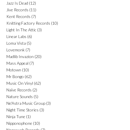
Jazz Is Dead
(12)
Jive Records
(11)
Kent Records
(7)
Knitting Factory Records
(10)
Light In The Attic
(3)
Linear Labs
(6)
Loma Vista
(5)
Lovemonk
(7)
Madlib Invazion
(20)
Mass Appeal
(7)
Motown
(10)
Mr Bongo
(62)
Music On Vinyl
(62)
Naïve Records
(2)
Nature Sounds
(5)
Ne'Astra Music Group
(3)
Night Time Stories
(3)
Ninja Tune
(1)
Nipponophone
(10)
Nonesuch Records
(7)