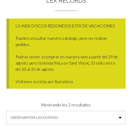
LEX RECORDS
LA WEB DISCOS REDONDOS ESTÁ DE VACACIONES
Puedes consultar nuestro catálogo, pero no realizar
pedidos.
Podrás volver a comprar en nuestra web a partir del 29 de
agosto, pero la tienda física en Sant Vicenç 33 sólo cierra
del 10 al 15 de agosto.
Visítanos si estás por Barcelona
Ordenado
Mostrando los 2 resultados
por
los
últimos