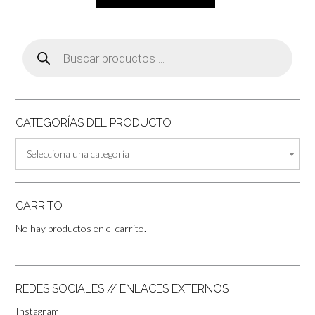
era:
es:
35,00€.
30,00€.
Búsqueda
de
productos
CATEGORÍAS DEL PRODUCTO
Selecciona una categoría
CARRITO
No hay productos en el carrito.
REDES SOCIALES // ENLACES EXTERNOS
Instagram