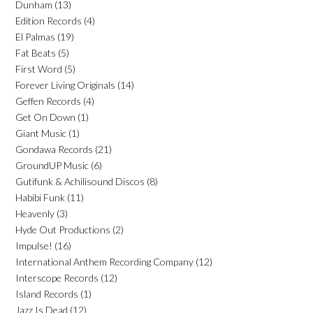
Dunham
(13)
Edition Records
(4)
El Palmas
(19)
Fat Beats
(5)
First Word
(5)
Forever Living Originals
(14)
Geffen Records
(4)
Get On Down
(1)
Giant Music
(1)
Gondawa Records
(21)
GroundUP Music
(6)
Gutifunk & Achilisound Discos
(8)
Habibi Funk
(11)
Heavenly
(3)
Hyde Out Productions
(2)
Impulse!
(16)
International Anthem Recording Company
(12)
Interscope Records
(12)
Island Records
(1)
Jazz Is Dead
(12)