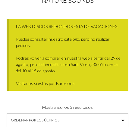
NATURE SOUNDS
LA WEB DISCOS REDONDOS ESTÁ DE VACACIONES
Puedes consultar nuestro catálogo, pero no realizar
pedidos.
Podrás volver a comprar en nuestra web a partir del 29 de
agosto, pero la tienda física en Sant Vicenç 33 sólo cierra
del 10 al 15 de agosto.
Visítanos si estás por Barcelona
Ordenado
Mostrando los 5 resultados
por
los
últimos