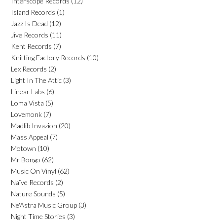
Interscope Records
(12)
Island Records
(1)
Jazz Is Dead
(12)
Jive Records
(11)
Kent Records
(7)
Knitting Factory Records
(10)
Lex Records
(2)
Light In The Attic
(3)
Linear Labs
(6)
Loma Vista
(5)
Lovemonk
(7)
Madlib Invazion
(20)
Mass Appeal
(7)
Motown
(10)
Mr Bongo
(62)
Music On Vinyl
(62)
Naïve Records
(2)
Nature Sounds
(5)
Ne'Astra Music Group
(3)
Night Time Stories
(3)