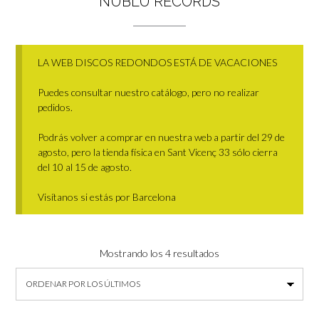
NUBLU RECORDS
LA WEB DISCOS REDONDOS ESTÁ DE VACACIONES
Puedes consultar nuestro catálogo, pero no realizar
pedidos.
Podrás volver a comprar en nuestra web a partir del 29 de
agosto, pero la tienda física en Sant Vicenç 33 sólo cierra
del 10 al 15 de agosto.
Visítanos si estás por Barcelona
Ordenado
Mostrando los 4 resultados
por
los
últimos