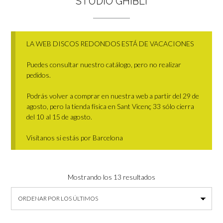
STUDIO GHIBLI
LA WEB DISCOS REDONDOS ESTÁ DE VACACIONES
Puedes consultar nuestro catálogo, pero no realizar
pedidos.
Podrás volver a comprar en nuestra web a partir del 29 de
agosto, pero la tienda física en Sant Vicenç 33 sólo cierra
del 10 al 15 de agosto.
Visítanos si estás por Barcelona
Ordenado
Mostrando los 13 resultados
por
los
últimos