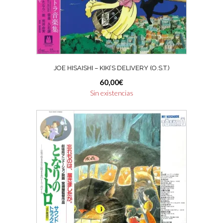
JOE HISAISHI – KIKI’S DELIVERY (O.S.T.)
60,00
€
Sin existencias