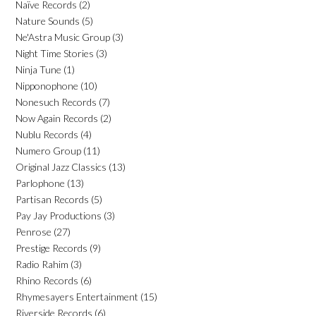
Naïve Records
(2)
Nature Sounds
(5)
Ne'Astra Music Group
(3)
Night Time Stories
(3)
Ninja Tune
(1)
Nipponophone
(10)
Nonesuch Records
(7)
Now Again Records
(2)
Nublu Records
(4)
Numero Group
(11)
Original Jazz Classics
(13)
Parlophone
(13)
Partisan Records
(5)
Pay Jay Productions
(3)
Penrose
(27)
Prestige Records
(9)
Radio Rahim
(3)
Rhino Records
(6)
Rhymesayers Entertainment
(15)
Riverside Records
(6)