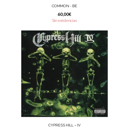
COMMON ‎- BE
60,00
€
Sin existencias
CYPRESS HILL ‎– IV