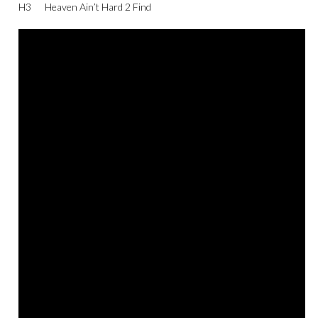
H3
Heaven Ain’t Hard 2 Find