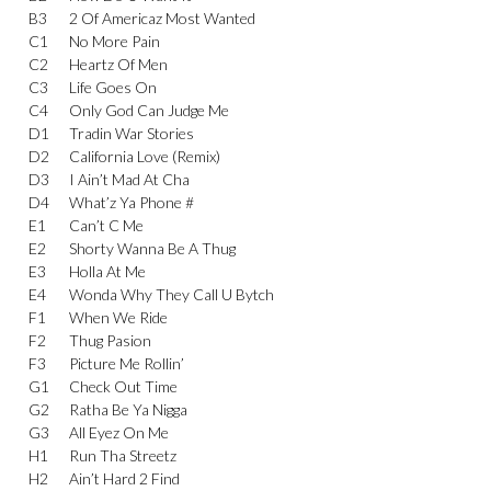
B3
2 Of Americaz Most Wanted
C1
No More Pain
C2
Heartz Of Men
C3
Life Goes On
C4
Only God Can Judge Me
D1
Tradin War Stories
D2
California Love (Remix)
D3
I Ain’t Mad At Cha
D4
What’z Ya Phone #
E1
Can’t C Me
E2
Shorty Wanna Be A Thug
E3
Holla At Me
E4
Wonda Why They Call U Bytch
F1
When We Ride
F2
Thug Pasion
F3
Picture Me Rollin’
G1
Check Out Time
G2
Ratha Be Ya Nigga
G3
All Eyez On Me
H1
Run Tha Streetz
H2
Ain’t Hard 2 Find