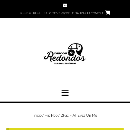
Saltar
al
ACCESO | REGISTRO
0 ITEMS - 0,00€
FINALIZAR LA COMPRA
contenido
Inicio
/
Hip Hop
/ 2Pac – All Eyez On Me