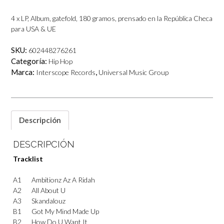
4 x LP, Album, gatefold, 180 gramos, prensado en la República Checa
para USA & UE
SKU:
602448276261
Categoría:
Hip Hop
Marca:
,
Interscope Records
Universal Music Group
Descripción
DESCRIPCIÓN
Tracklist
A1
Ambitionz Az A Ridah
A2
All About U
A3
Skandalouz
B1
Got My Mind Made Up
B2
How Do U Want It