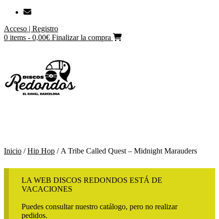
Saltar
al
Acceso | Registro
contenido
0 items - 0,00€
Finalizar la compra
Inicio
/
Hip Hop
/ A Tribe Called Quest ‎– Midnight Marauders
LA WEB DISCOS REDONDOS ESTÁ DE
VACACIONES
Puedes consultar nuestro catálogo, pero no realizar
pedidos.