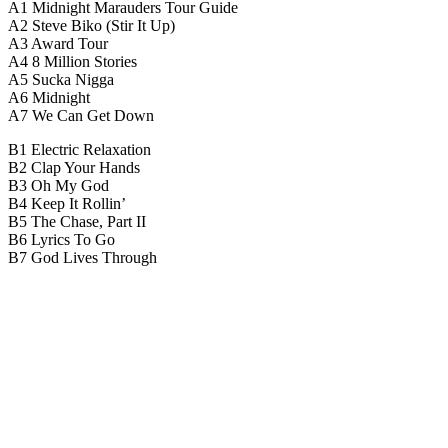
A1 Midnight Marauders Tour Guide
A2 Steve Biko (Stir It Up)
A3 Award Tour
A4 8 Million Stories
A5 Sucka Nigga
A6 Midnight
A7 We Can Get Down
B1 Electric Relaxation
B2 Clap Your Hands
B3 Oh My God
B4 Keep It Rollin’
B5 The Chase, Part II
B6 Lyrics To Go
B7 God Lives Through