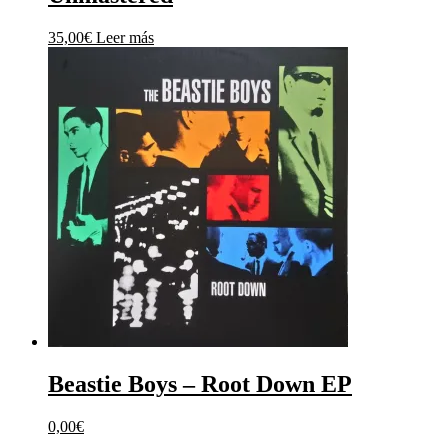
35,00
€
Leer más
Beastie Boys ‎– Root Down EP
0,00
€