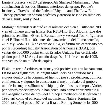
Large Professor y el DJ del grupo, Ali Shaheed Muhammad. Una
culminación de los dos álbumes anteriores del grupo, People’s
Instinctive Travels and the Paths of Rhythm and The Low End
Theory, presenta un sonido ecléctico y arenoso basado en samplers
de jazz, funk, soul y R&B.
Midnight Marauders debutó en el número ocho en el Billboard 200
y en el número uno en la lista Top R&B/Hip-Hop Albums. Los dos
primeros sencillos, «Electric Relaxation» y «Award Tour», figuraron
en el Billboard Hot 100, antes del lanzamiento del último sencillo,
«Oh My God». El 14 de enero de 1994, el álbum fue certificado oro
por la Recording Industry Association of America (RIAA), con
ventas de 500.000 copias en los Estados Unidos. Fue certificado
platino por la RIAA casi un año después, el 11 de enero de 1995,
con ventas de un millón de copias.
El álbum recibió críticas en su mayoría positivas tras su lanzamiento.
En los años siguientes, Midnight Marauders ha adquirido más
elogios dentro de la comunidad hip hop por su producción, química
e influencia, y algunos lo consideran el mejor trabajo del grupo y
uno de los mejores álbumes de hip hop de todos los tiempos. Varios
periodistas especializados lo han acreditado como contribuyente a
una «segunda edad de oro» del hip hop a mediados de la década de
1990, así como el pináculo del movimiento Native Tongues. En
2020, ocupó el puesto 201 en la lista de Rolling Stone de los 500