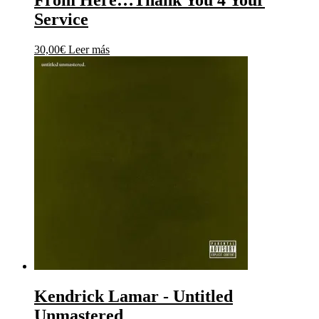
From Here…Thank You 4 Your
Service
30,00
€
Leer más
Kendrick Lamar ‎- Untitled
Unmastered