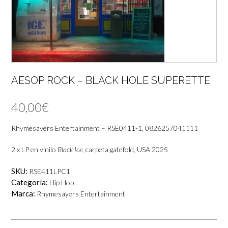
AESOP ROCK – BLACK HOLE SUPERETTE
40,00
€
Rhymesayers Entertainment – RSE0411-1, 0826257041111
2 x LP en vinilo
Black Ice
, carpeta gatefold, USA 2025
SKU:
RSE411LPC1
Categoría:
Hip Hop
Marca:
Rhymesayers Entertainment