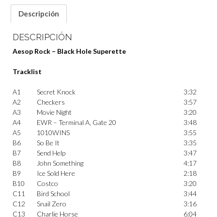
Descripción
DESCRIPCIÓN
Aesop Rock – Black Hole Superette
Tracklist
A1
Secret Knock
3:32
A2
Checkers
3:57
A3
Movie Night
3:20
A4
EWR – Terminal A, Gate 20
3:48
A5
1010WINS
3:55
B6
So Be It
3:35
B7
Send Help
3:47
B8
John Something
4:17
B9
Ice Sold Here
2:18
B10
Costco
3:20
C11
Bird School
3:44
C12
Snail Zero
3:16
C13
Charlie Horse
6:04