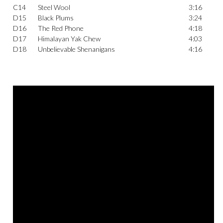
C14
Steel Wool
3:16
D15
Black Plums
3:24
D16
The Red Phone
4:18
D17
Himalayan Yak Chew
4:03
D18
Unbelievable Shenanigans
4:16