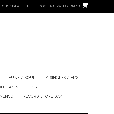
SO | REGISTRO
0 ITEMS - 0,00€
FINALIZAR LA COMPRA
FUNK / SOUL
7″ SINGLES / EP’S
ÓN – ANIME
B.S.O.
AMENCO
RECORD STORE DAY