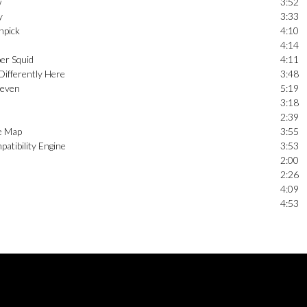
w
3:52
y
3:33
hpick
4:10
4:14
per Squid
4:11
ifferently Here
3:48
teven
5:19
3:18
2:39
ve Map
3:55
atibility Engine
3:53
2:00
2:26
4:09
4:53