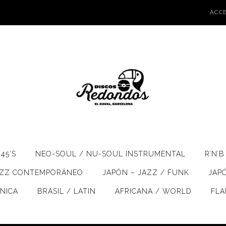
ACCE
45’S
NEO-SOUL / NU-SOUL INSTRUMENTAL
R’N’B
AZZ CONTEMPORÁNEO
JAPÓN – JAZZ / FUNK
JAP
ÓNICA
BRASIL / LATIN
AFRICANA / WORLD
FL