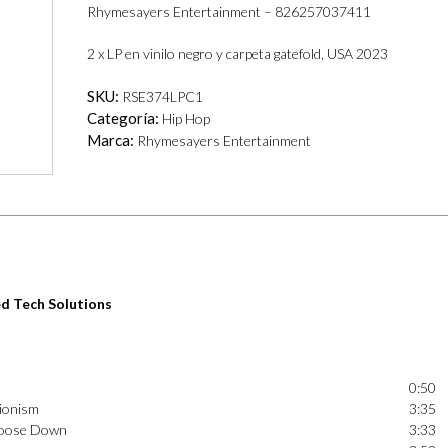
Rhymesayers Entertainment – 826257037411
2 x LP en vinilo negro y carpeta gatefold, USA 2023
SKU:
RSE374LPC1
Categoría:
Hip Hop
Marca:
Rhymesayers Entertainment
d Tech Solutions
0:50
tionism
3:35
l Goose Down
3:33