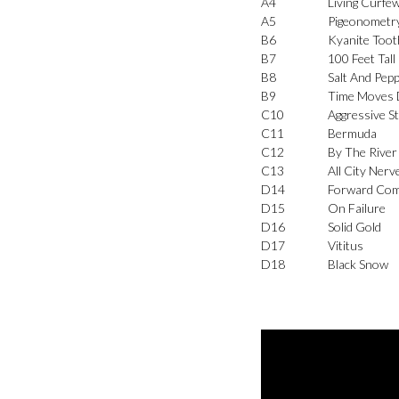
A4
Living Curfe
A5
Pigeonometr
B6
Kyanite Toot
B7
100 Feet Tall
B8
Salt And Pep
B9
Time Moves D
C10
Aggressive S
C11
Bermuda
C12
By The River
C13
All City Ner
D14
Forward Comp
D15
On Failure
D16
Solid Gold
D17
Vititus
D18
Black Snow