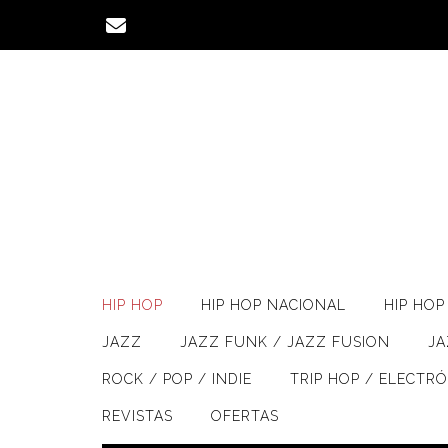
Saltar
al
contenido
HIP HOP
HIP HOP NACIONAL
HIP HOP 
JAZZ
JAZZ FUNK / JAZZ FUSION
J
ROCK / POP / INDIE
TRIP HOP / ELECTR
REVISTAS
OFERTAS