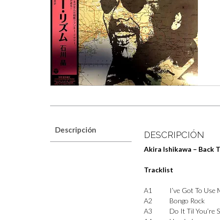
Descripción
DESCRIPCIÓN
Akira Ishikawa – Back
Tracklist
A1
I’ve Got To Use 
A2
Bongo Rock
A3
Do It Til You’re S