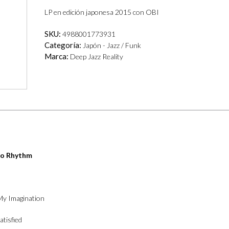
LP en edición japonesa 2015 con OBI
SKU:
4988001773931
Categoría:
Japón - Jazz / Funk
Marca:
Deep Jazz Reality
 To Rhythm
My Imagination
atisfied