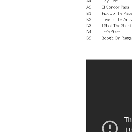
A4
Hey Jude
A5
El Condor Pasa
B1
Pick Up The Piec
B2
Love Is The Ans
B3
I Shot The Sherif
B4
Let’s Start
B5
Boogie On Ragg