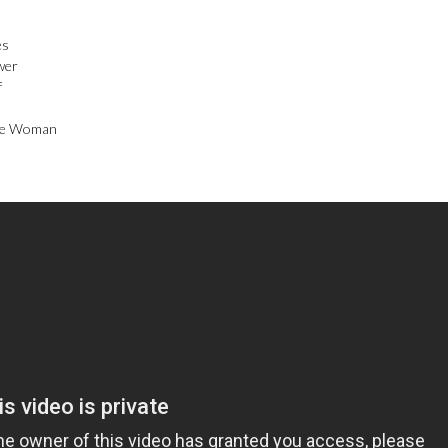
es
wer
f
ae Woman