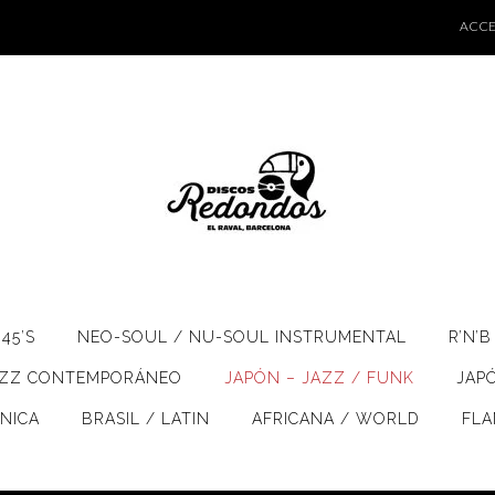
ACCE
45’S
NEO-SOUL / NU-SOUL INSTRUMENTAL
R’N’B
AZZ CONTEMPORÁNEO
JAPÓN – JAZZ / FUNK
JAP
ÓNICA
BRASIL / LATIN
AFRICANA / WORLD
FL