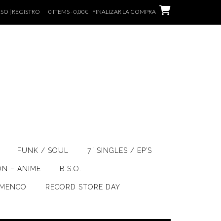
SO | REGISTRO
0 ITEMS - 0,00€
FINALIZAR LA COMPRA
FUNK / SOUL
7″ SINGLES / EP’S
ÓN – ANIME
B.S.O.
AMENCO
RECORD STORE DAY