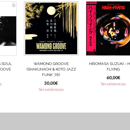
S SOUL
WAMONO GROOVE
HIROMASA SUZUKI – H
GROOVE
(SHAKUHACHI & KOTO JAZZ
FLYING
FUNK ’76)
60,00
€
30,00
€
as
Sin existencias
Sin existencias