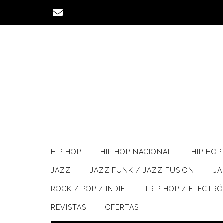
Saltar
al
contenido
HIP HOP
HIP HOP NACIONAL
HIP HOP 
JAZZ
JAZZ FUNK / JAZZ FUSION
J
ROCK / POP / INDIE
TRIP HOP / ELECTR
REVISTAS
OFERTAS