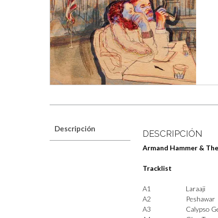
Descripción
DESCRIPCIÓN
Armand Hammer & The 
Tracklist
A1
Laraaji
A2
Peshawar
A3
Calypso G