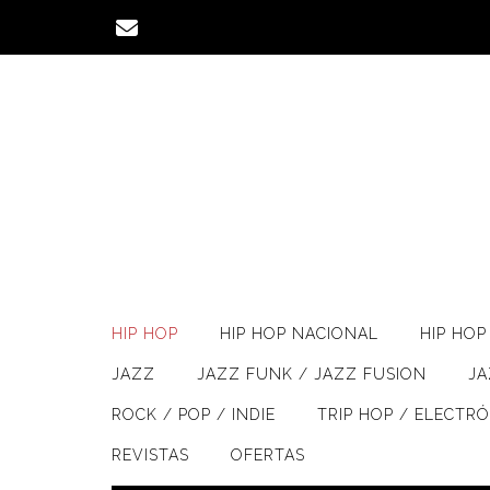
Saltar
al
contenido
HIP HOP
HIP HOP NACIONAL
HIP HOP 
JAZZ
JAZZ FUNK / JAZZ FUSION
J
ROCK / POP / INDIE
TRIP HOP / ELECTR
REVISTAS
OFERTAS