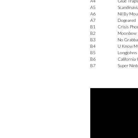
A4
Glue Trap
A5
Scandinavi
A6
Nil By Mo
A7
Dogeared
B1
Crisis Pho
B2
Moonbow
B3
No Grabb
B4
U Know M
B5
Longjohns
B6
Californi
B7
Super Nin