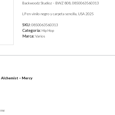
Backwoodz Studioz – BWZ 808, 0850063560313
LP en vinilo negro y carpeta sencilla, USA 2025
SKU:
0850063560313
Categoría:
Hip Hop
Marca:
Varios
Alchemist – Mercy
ene