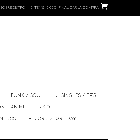
SO | REGISTRO
0 ITEMS - 0,00€
FINALIZAR LA COMPRA
FUNK / SOUL
7″ SINGLES / EP’S
ÓN – ANIME
B.S.O.
AMENCO
RECORD STORE DAY