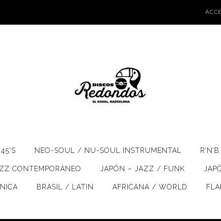
ACCE
45’S
NEO-SOUL / NU-SOUL INSTRUMENTAL
R’N’B
AZZ CONTEMPORÁNEO
JAPÓN – JAZZ / FUNK
JAP
ÓNICA
BRASIL / LATIN
AFRICANA / WORLD
FL