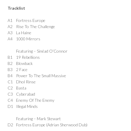
Tracklist
A1
Fortress Europe
A2
Rise To The Challenge
A3
La Haine
A4
1000 Mirrors
Featuring –
Sinéad O’Connor
B1
19 Rebellions
B2
Blowback
B3
2 Face
B4
Power To The Small Massive
C1
Dhol Rinse
C2
Basta
C3
Cyberabad
C4
Enemy Of The Enemy
D1
Illegal Minds
Featuring –
Mark Stewart
D2
Fortress Europe (Adrian Sherwood Dub)