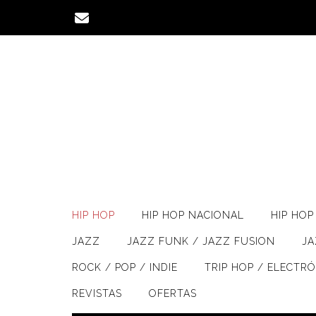
Saltar
al
contenido
HIP HOP
HIP HOP NACIONAL
HIP HOP 
JAZZ
JAZZ FUNK / JAZZ FUSION
J
ROCK / POP / INDIE
TRIP HOP / ELECTR
REVISTAS
OFERTAS