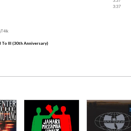
3:37
3:37
qT4lk
 To Ill (30th Anniversary)