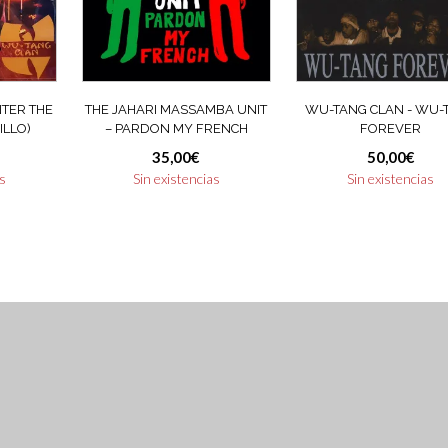
NTER THE
THE JAHARI MASSAMBA UNIT
WU-TANG CLAN ‎- WU-
ILLO)
– PARDON MY FRENCH
FOREVER
35,00
€
50,00
€
as
Sin existencias
Sin existencias