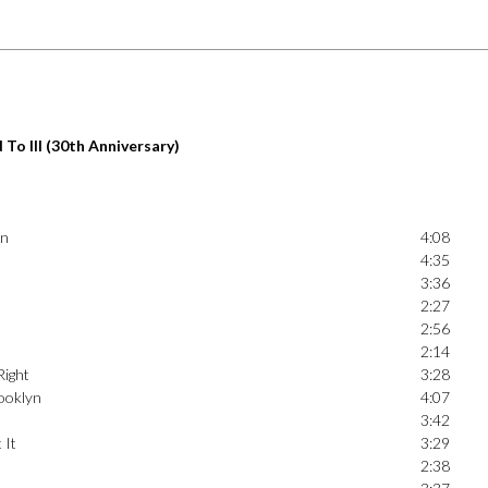
 To Ill (30th Anniversary)
in
4:08
4:35
3:36
2:27
2:56
2:14
Right
3:28
rooklyn
4:07
3:42
 It
3:29
2:38