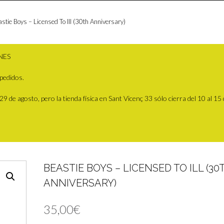
stie Boys – Licensed To Ill (30th Anniversary)
NES
pedidos.
 de agosto, pero la tienda física en Sant Vicenç 33 sólo cierra del 10 al 15
BEASTIE BOYS – LICENSED TO ILL (30
ANNIVERSARY)
35,00
€