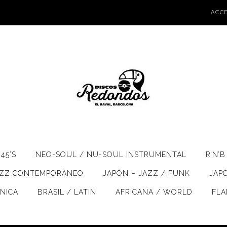
ACCE
45’S
NEO-SOUL / NU-SOUL INSTRUMENTAL
R’N’B
AZZ CONTEMPORÁNEO
JAPÓN – JAZZ / FUNK
JAP
ÓNICA
BRASIL / LATIN
AFRICANA / WORLD
FL