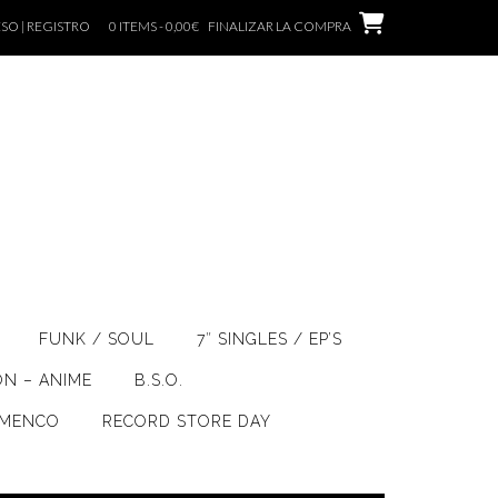
SO | REGISTRO
0 ITEMS - 0,00€
FINALIZAR LA COMPRA
FUNK / SOUL
7″ SINGLES / EP’S
ÓN – ANIME
B.S.O.
AMENCO
RECORD STORE DAY