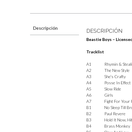
Descripción
DESCRIPCIÓN
Beastie Boys – Licensed
Tracklist
A1
Rhymin & Steal
A2
The New Style
A3
She’s Crafty
A4
Posse In Effect
A5
Slow Ride
A6
Girls
A7
Fight For Your 
B1
No Sleep Till B
B2
Paul Revere
B3
Hold It Now, Hit
B4
Brass Monkey