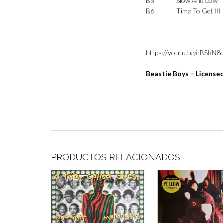
B5
Slow And Low
B6
Time To Get Ill
https://youtu.be/eBShN8
Beastie Boys – Licensed
PRODUCTOS RELACIONADOS