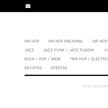
Saltar
al
contenido
HIP HOP
HIP HOP NACIONAL
HIP HOP 
JAZZ
JAZZ FUNK / JAZZ FUSION
J
ROCK / POP / INDIE
TRIP HOP / ELECTR
REVISTAS
OFERTAS
Inicio
/
Jazz Conte