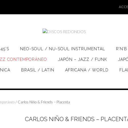
ACCE
45’S
NEO-SOUL / NU-SOUL INSTRUMENTAL
R’N’B
AZZ CONTEMPORÁNEO
JAPÓN – JAZZ / FUNK
JAP
ÓNICA
BRASIL / LATIN
AFRICANA / WORLD
FL
mporáneo
/ Carlos Niño & Friends – Placenta
CARLOS NIÑO & FRIENDS – PLACENT