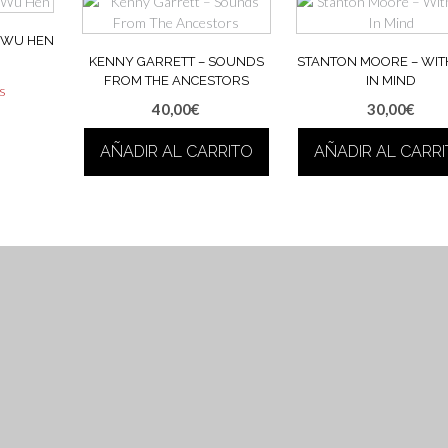
- WU HEN
KENNY GARRETT – SOUNDS
STANTON MOORE – WIT
FROM THE ANCESTORS
IN MIND
as
40,00
€
30,00
€
AÑADIR AL CARRITO
AÑADIR AL CARR