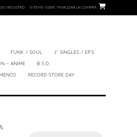
SO | REGISTRO
0 ITEMS - 0,00€
FINALIZAR LA COMPRA
FUNK / SOUL
7″ SINGLES / EP’S
ÓN – ANIME
B.S.O.
AMENCO
RECORD STORE DAY
A
Búsqueda