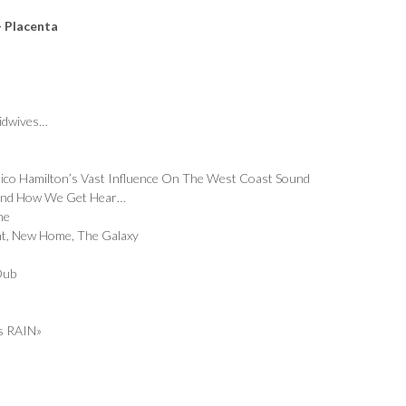
– Placenta
idwives…
hico Hamilton’s Vast Influence On The West Coast Sound
 And How We Get Hear…
me
nt, New Home, The Galaxy
Dub
’s RAIN»