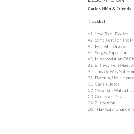
Carlos Niño & Friends 
Tracklist
A1
Love To All Doulas!
A2
Some Rest For The M
A3
Real Vital Organs
A4
Surges, Expansions
A5
In Appreciation Of C
B1
Birthworkers Magic
B2
This «I» Was Not Ho
B3
Placenta, Nourishme
C1
Carla’s Beads
C2
Moonlight Watsu In 
C3
Generous Pelvis
C4
Bi-Location
D1
«Play Kerri Chandler