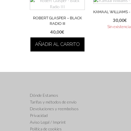
KAMAAL WILLIAMS ‎
ROBERT GLASPER – BLACK
30,00
€
RADIO III
Sin existenci
40,00
€
AÑADIR AL CARRITO
Dónde Estamos
Tarifas y métodos de envío
Devoluciones y reembolsos
Privacidad
Aviso Legal / Imprint
Política de cookies