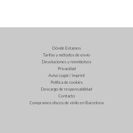
Dónde Estamos
Tarifas y métodos de envío
Devoluciones y reembolsos
Privacidad
Aviso Legal / Imprint
Política de cookies
Descargo de responsabilidad
Contacto
Compramos discos de vinilo en Barcelona