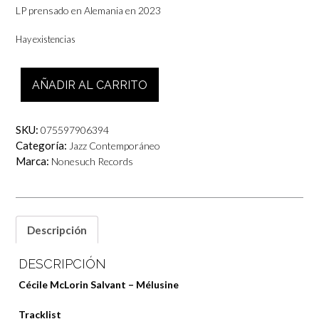
LP prensado en Alemania en 2023
Hay existencias
Cécile
AÑADIR AL CARRITO
McLorin
Salvant
–
SKU:
075597906394
Mélusine
Categoría:
Jazz Contemporáneo
cantidad
Marca:
Nonesuch Records
Descripción
DESCRIPCIÓN
Cécile McLorin Salvant – Mélusine
Tracklist