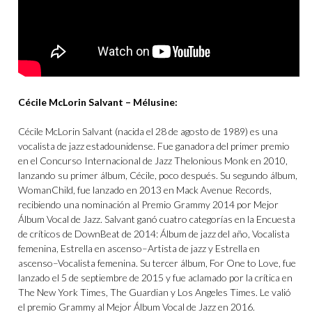
Cécile McLorin Salvant – Mélusine:
Cécile McLorin Salvant (nacida el 28 de agosto de 1989) es una
vocalista de jazz estadounidense. Fue ganadora del primer premio
en el Concurso Internacional de Jazz Thelonious Monk en 2010,
lanzando su primer álbum, Cécile, poco después. Su segundo álbum,
WomanChild, fue lanzado en 2013 en Mack Avenue Records,
recibiendo una nominación al Premio Grammy 2014 por Mejor
Álbum Vocal de Jazz. Salvant ganó cuatro categorías en la Encuesta
de críticos de DownBeat de 2014: Álbum de jazz del año, Vocalista
femenina, Estrella en ascenso–Artista de jazz y Estrella en
ascenso–Vocalista femenina. Su tercer álbum, For One to Love, fue
lanzado el 5 de septiembre de 2015 y fue aclamado por la crítica en
The New York Times, The Guardian y Los Angeles Times. Le valió
el premio Grammy al Mejor Álbum Vocal de Jazz en 2016.