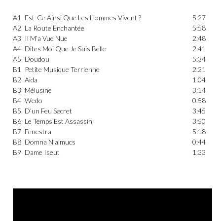
A1
Est-Ce Ainsi Que Les Hommes Vivent ?
5:27
A2
La Route Enchantée
5:58
A3
Il M’a Vue Nue
2:48
A4
Dites Moi Que Je Suis Belle
2:41
A5
Doudou
5:34
B1
Petite Musique Terrienne
2:21
B2
Aida
1:04
B3
Mélusine
3:14
B4
Wedo
0:58
B5
D’un Feu Secret
3:45
B6
Le Temps Est Assassin
3:50
B7
Fenestra
5:18
B8
Domna N’almucs
0:44
B9
Dame Iseut
1:33