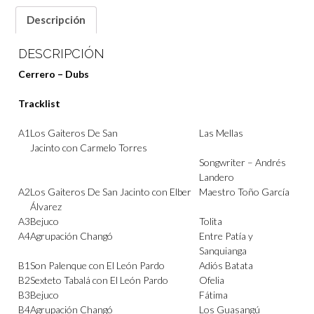
Descripción
DESCRIPCIÓN
Cerrero – Dubs
Tracklist
A1
L
os Gaiteros De San
Las Mellas
Jacinto
con
Carmelo Torres
Songwriter –
Andrés
Landero
A2
Los Gaiteros De San Jacinto
con
Elber
Maestro Toño García
Álvarez
A3
Bejuco
Tolita
A4
Agrupación Changó
Entre Patía y
Sanquianga
B1
Son Palenque
con
El León Pardo
Adiós Batata
B2
Sexteto Tabalá
con
El León Pardo
Ofelia
B3
Bejuco
Fátima
B4
Agrupación Changó
Los Guasangú