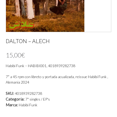
DALTON – ALECH
15,00
€
Habibi Funk – HABIBI001, 4018939282738
7″ a 45 rpm con libreto y portada acualizada, reissue Habibi Funk ,
Alemania 2024
SKU:
4018939282738
Categoría:
7" singles / EP's
Marca:
Habibi Funk