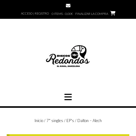
Saltar
al
ACCESO | REGISTRO
0 ITEMS - 0,00€
FINALIZAR LA COMPRA
contenido
Inicio
/
7" singles / EP's
/ Dalton – Alech