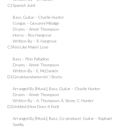
C2
Spanish Joint
Bass, Guitar –
Charlie Hunter
Congas –
Giovanni Midalgo
Drums –
Ahmir Thompson
Horns –
Roy Hargrove
Written-By –
R. Hargrove
C3
Feel Like Makin’ Love
Bass –
Pino Palladino
Drums –
Ahmir Thompson
Written-By –
E. McDaniels
D1
Greatdayndamornin’ / Booty
Arranged By [Music], Bass, Guitar –
Charlie Hunter
Drums –
Ahmir Thompson
Written-By –
A. Thompson
,
A. Stone
,
C. Hunter
D2
Untitled (How Does It Feel)
Arranged By [Music], Bass, Co-producer, Guitar –
Raphael
Saadiq