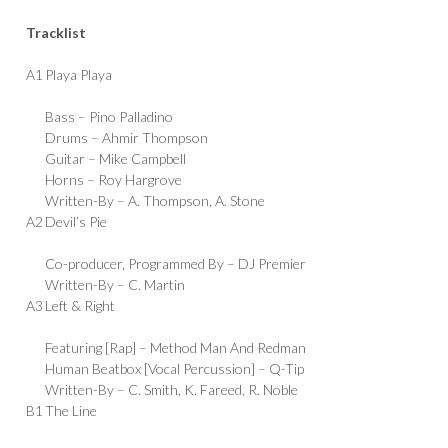
Tracklist
A1
Playa Playa
Bass –
Pino Palladino
Drums –
Ahmir Thompson
Guitar –
Mike Campbell
Horns –
Roy Hargrove
Written-By –
A. Thompson
,
A. Stone
A2
Devil’s Pie
Co-producer, Programmed By –
DJ Premier
Written-By –
C. Martin
A3
Left & Right
Featuring [Rap] –
Method Man And Redman
Human Beatbox [Vocal Percussion] –
Q-Tip
Written-By –
C. Smith
,
K. Fareed
,
R. Noble
B1
The Line