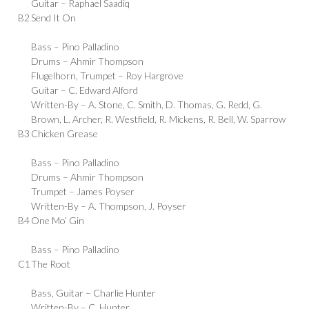
Guitar –
Raphael Saadiq
B2
Send It On
Bass –
Pino Palladino
Drums –
Ahmir Thompson
Flugelhorn, Trumpet –
Roy Hargrove
Guitar –
C. Edward Alford
Written-By –
A. Stone
,
C. Smith
,
D. Thomas
,
G. Redd
,
G.
Brown
,
L. Archer
,
R. Westfield
,
R. Mickens
,
R. Bell
,
W. Sparrow
B3
Chicken Grease
Bass –
Pino Palladino
Drums –
Ahmir Thompson
Trumpet –
James Poyser
Written-By –
A. Thompson
,
J. Poyser
B4
One Mo’ Gin
Bass –
Pino Palladino
C1
The Root
Bass, Guitar –
Charlie Hunter
Written-By –
C. Hunter