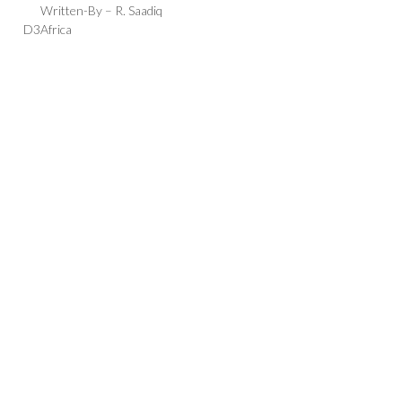
Written-By –
R. Saadiq
D3
Africa