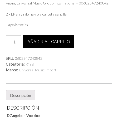
Virgin, Universal Music Group International – 00602547240842
2 x LP en vinilo negro y carpeta sencilla
Hay existencias
D'Angelo
AÑADIR AL CARRITO
-
Voodoo
cantidad
SKU:
0602547240842
Categoría:
R'n'B
Marca:
Universal Music Import
Descripción
DESCRIPCIÓN
D’Angelo – Voodoo