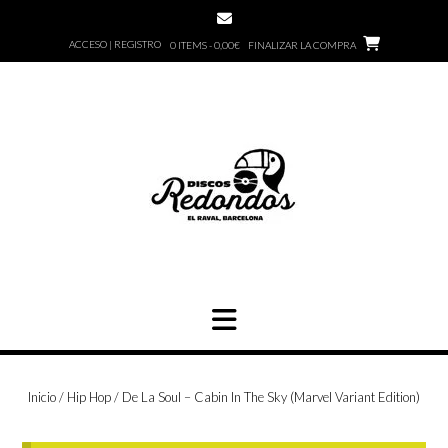
Saltar
al
ACCESO | REGISTRO
0 ITEMS - 0,00€
FINALIZAR LA COMPRA
contenido
Inicio
/
Hip Hop
/ De La Soul – Cabin In The Sky (Marvel Variant Edition)