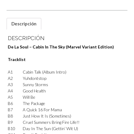
Descripción
DESCRIPCIÓN
De La Soul – Cabin In The Sky (Marvel Variant Edition)
Tracklist
A1
Cabin Talk (Album Intro)
A2
Yuhdontstop
A3
Sunny Storms
A4
Good Health
A5
Will Be
B6
The Package
B7
A Quick 16 For Mama
B8
Just How It Is (Sometimes)
B9
Cruel Summers Bring Fire Life!!
B10
Day In The Sun (Gettin’ Wit U)