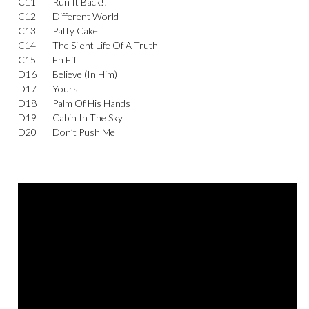
C11
Run It Back!!
C12
Different World
C13
Patty Cake
C14
The Silent Life Of A Truth
C15
En Eff
D16
Believe (In Him)
D17
Yours
D18
Palm Of His Hands
D19
Cabin In The Sky
D20
Don’t Push Me