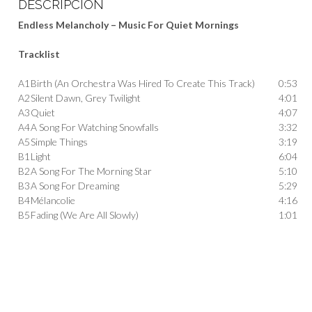
DESCRIPCIÓN
Endless Melancholy – Music For Quiet Mornings
Tracklist
A1
Birth (An Orchestra Was Hired To Create This Track)
0:53
A2
Silent Dawn, Grey Twilight
4:01
A3
Quiet
4:07
A4
A Song For Watching Snowfalls
3:32
A5
Simple Things
3:19
B1
Light
6:04
B2
A Song For The Morning Star
5:10
B3
A Song For Dreaming
5:29
B4
Mélancolie
4:16
B5
Fading (We Are All Slowly)
1:01