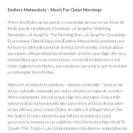
Endless Melancholy – Music For Quiet Mornings
Al leer los títulos de las pistas, es inevitable pensar en las listas de
fin de año de Headphone Commute: «A Song For Watching
Snowfalls», «A Song For The Morning Star», «A Song For Dreaming».
El ucraniano Oleksil Sakevych (Endless Melancholy) presenta una
forma evocadora de conectar la vista con el sonido, y estas piezas
para piano reflejan fielmente el nombre artístico que eligió. Por muy
melancólicos que sean estos temas, no resultan depresivos; tal
como sugieren sus títulos, son canciones para mirar por la ventana
o contemplar las estrellas.
Sakevych se muestra cauteloso —incluso contenido— al tocar las
teclas, optando a menudo por notas aisladas en lugar de acordes.
Afortunadamente, las notas que elige son acertadas. Este estilo
interpretativo ha funcionado bien para otros artistas destacados
en los últimos años, como Ólafur Arnalds y A Winged Victory for
the Sullen. El único elemento que falta es la orquesta, cuya
presencia se insinúa en un subtítulo («An Orchestra Was Hired To
Create This Track»). Las composiciones más densas, especialmente