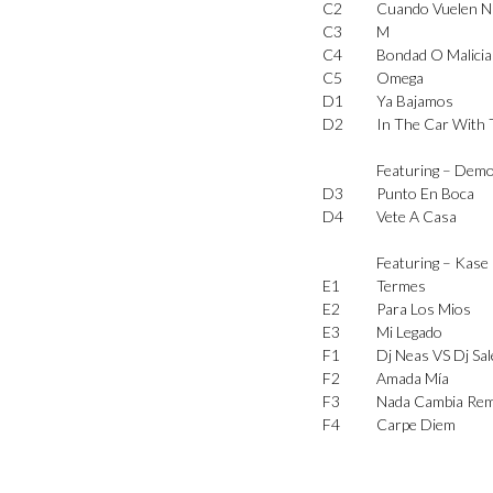
C2
Cuando Vuelen N
C3
M
C4
Bondad O Malicia
C5
Omega
D1
Ya Bajamos
D2
In The Car With
Featuring –
Dem
D3
Punto En Boca
D4
Vete A Casa
Featuring –
Kase
E1
Termes
E2
Para Los Mios
E3
Mi Legado
F1
Dj Neas VS Dj Sa
F2
Amada Mía
F3
Nada Cambia Rem
F4
Carpe Diem