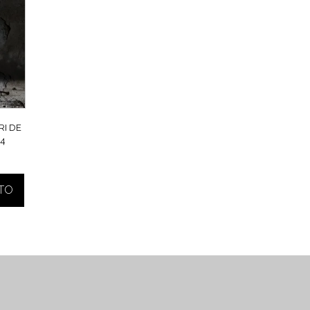
RI DE
24
ITO