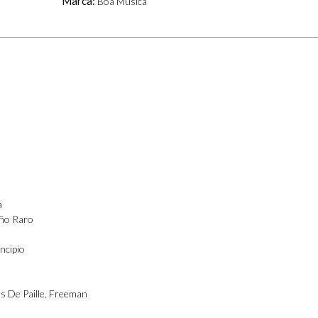
Marca:
Boa Música
a
ño Raro
ncipio
s De Paille
,
Freeman