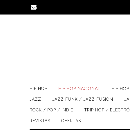
Saltar
al
contenido
HIP HOP
HIP HOP NACIONAL
HIP HOP 
JAZZ
JAZZ FUNK / JAZZ FUSION
J
ROCK / POP / INDIE
TRIP HOP / ELECTR
REVISTAS
OFERTAS