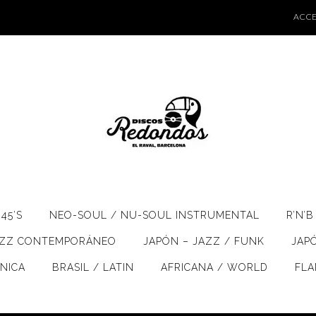
ACCE
45’S
NEO-SOUL / NU-SOUL INSTRUMENTAL
R’N’B
AZZ CONTEMPORÁNEO
JAPÓN – JAZZ / FUNK
JAP
ÓNICA
BRASIL / LATIN
AFRICANA / WORLD
FL