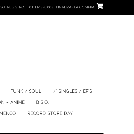
SO | REGISTRO
0 ITEMS - 0,00€
FINALIZAR LA COMPRA
FUNK / SOUL
7″ SINGLES / EP’S
ÓN – ANIME
B.S.O.
AMENCO
RECORD STORE DAY