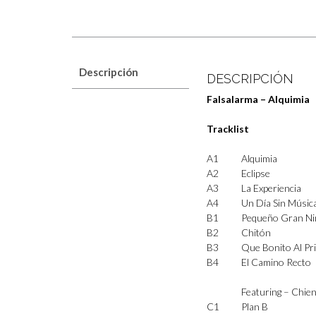
Descripción
DESCRIPCIÓN
Falsalarma – Alquimia
Tracklist
A1
Alquimia
A2
Eclipse
A3
La Experiencia
A4
Un Día Sin Músic
B1
Pequeño Gran Ni
B2
Chitón
B3
Que Bonito Al Pri
B4
El Camino Recto
Featuring –
Chien
C1
Plan B