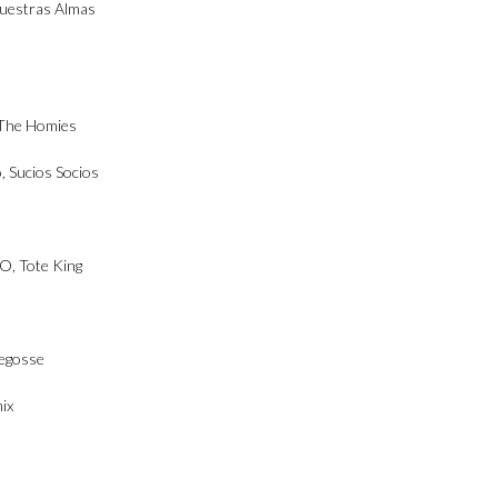
uestras Almas
 The Homies
o
,
Sucios Socios
 O
,
Tote King
legosse
ix