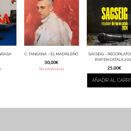
 GRASA
C. TANGANA – EL MADRILEÑO
SACSEIG – RECOPILATO
RAP EN CATALÀ 20
30,00
€
25,00
€
as
Sin existencias
AÑADIR AL CARR