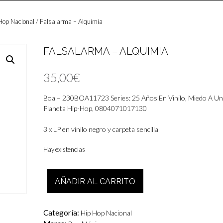
Hop Nacional
/ Falsalarma – Alquimia
FALSALARMA – ALQUIMIA
35,00
€
Boa – 230BOA11723 Series: 25 Años En Vinilo, Miedo A Un
Planeta Hip-Hop, 0804071017130
3 x LP en vinilo negro y carpeta sencilla
Hay existencias
Falsalarma
AÑADIR AL CARRITO
-
Alquimia
cantidad
Categoría:
Hip Hop Nacional