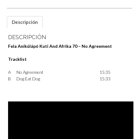
Descripción
DESCRIPCIÓN
Fela Aníkúlápó Kuti And Afrika 70 – No Agreement
Tracklist
A
No Agreement
15:35
B
Dog Eat Dog
15:33