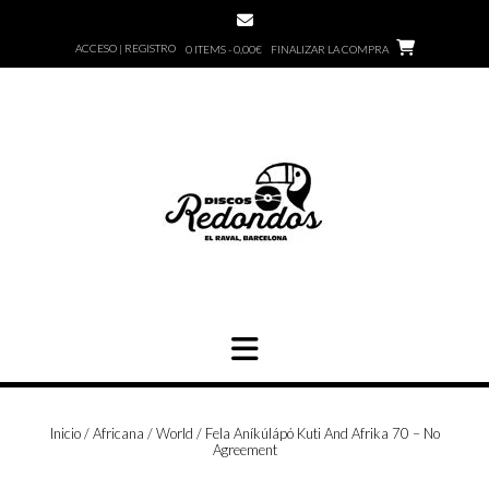
Saltar
al
ACCESO | REGISTRO
0 ITEMS - 0,00€
FINALIZAR LA COMPRA
contenido
Inicio
/
Africana / World
/ Fela Aníkúlápó Kuti And Afrika 70 – No
Agreement