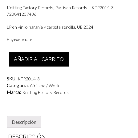
Knitting Factory Records, Partisan Records – KFR2014-3,
720841207436
LP en vinilo naranja y carpeta sencilla, UE 2024
Hay existencias
Fela
AÑADIR AL CARRITO
Ransome
Kuti
And
SKU:
KFR2014-3
The
Categoría:
Africana / World
Africa
Marca:
Knitting Factory Records
70
-
Excuse
O
cantidad
Descripción
DESCRIPCIÓN