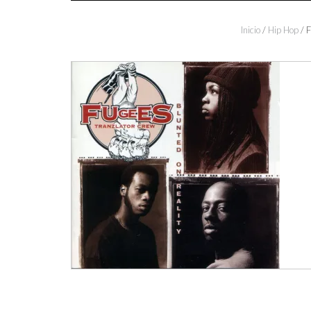
Inicio
/
Hip Hop
/ F