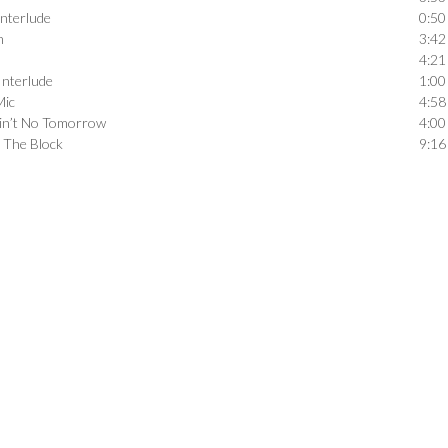
Interlude
0:50
m
3:42
4:21
Interlude
1:00
Mic
4:58
Ain’t No Tomorrow
4:00
 The Block
9:16