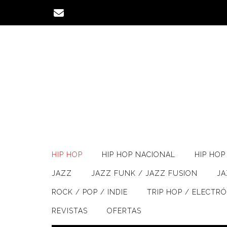
Saltar
al
contenido
HIP HOP
HIP HOP NACIONAL
HIP HOP 
JAZZ
JAZZ FUNK / JAZZ FUSION
J
ROCK / POP / INDIE
TRIP HOP / ELECTR
REVISTAS
OFERTAS