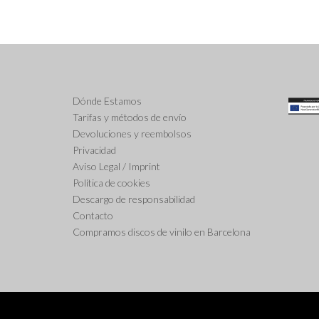
Dónde Estamos
Tarifas y métodos de envío
Devoluciones y reembolsos
Privacidad
Aviso Legal / Imprint
Política de cookies
Descargo de responsabilidad
Contacto
Compramos discos de vinilo en Barcelona