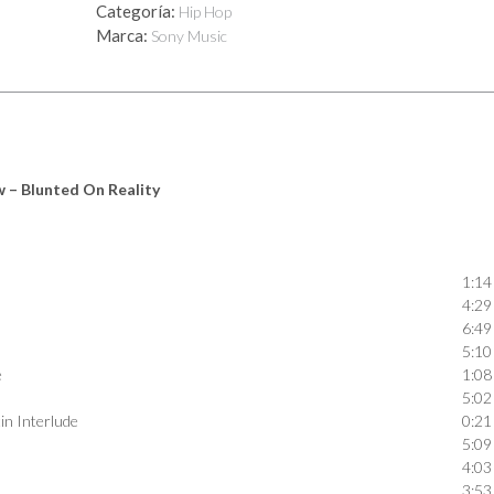
Categoría:
Hip Hop
On
Marca:
Sony Music
Reality
cantidad
 – Blunted On Reality
1:14
4:29
6:49
5:10
e
1:08
5:02
in Interlude
0:21
5:09
4:03
3:53