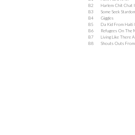
B2
Harlem Chit Chat 
B3
Some Seek Stardo
B4
Giggles
B5
Da Kid From Haiti 
B6
Refugees On The 
B7
Living Like There 
B8
Shouts Outs From