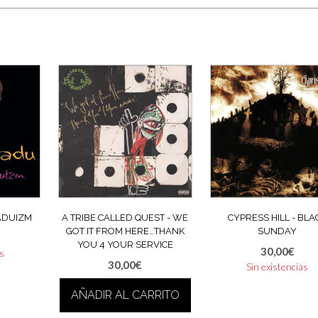
ADUIZM
A TRIBE CALLED QUEST ‎- WE
CYPRESS HILL ‎- BLA
GOT IT FROM HERE…THANK
SUNDAY
YOU 4 YOUR SERVICE
30,00
€
as
30,00
€
Sin existencias
AÑADIR AL CARRITO