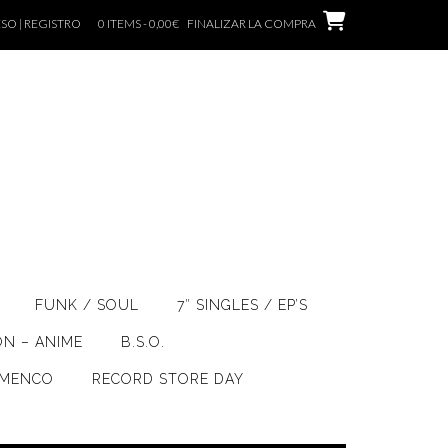
SO | REGISTRO
0 ITEMS - 0,00€
FINALIZAR LA COMPRA
FUNK / SOUL
7″ SINGLES / EP’S
ÓN – ANIME
B.S.O.
AMENCO
RECORD STORE DAY