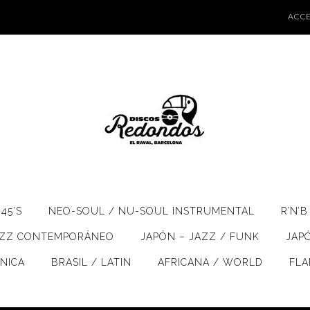
ACCE
45’S
NEO-SOUL / NU-SOUL INSTRUMENTAL
R’N’B
AZZ CONTEMPORÁNEO
JAPÓN – JAZZ / FUNK
JAP
ÓNICA
BRASIL / LATIN
AFRICANA / WORLD
FL