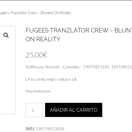
ugees Tranzlator Crew – Blunted On Reality
FUGEES TRANZLATOR CREW – BLUN
ON REALITY
25,00
€
Ruffhouse Records , Columbia – 19075851181, 19075851
LP en vinilo negro, edición UE
Hay existencias
Fugees
AÑADIR AL CARRITO
Tranzlator
Crew
-
SKU:
190758511818
Blunted