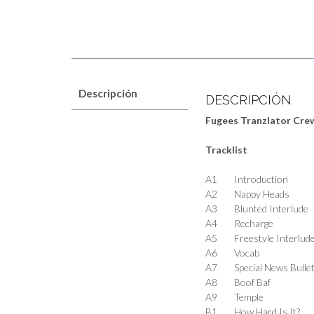
Descripción
DESCRIPCIÓN
Fugees Tranzlator Crew
Tracklist
A1
Introduction
A2
Nappy Heads
A3
Blunted Interlude
A4
Recharge
A5
Freestyle Interlud
A6
Vocab
A7
Special News Bullet
A8
Boof Baf
A9
Temple
B1
How Hard Is It?