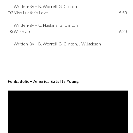
Written-By –
B. Worrell
,
G. Clinton
D2
Miss Lucifer’s Love
5:50
Written-By –
C. Haskins
,
G. Clinton
D3
Wake Up
6:20
Written-By –
B. Worrell
,
G. Clinton
,
J W Jackson
Funkadelic – America Eats Its Young