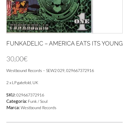
FUNKADELIC – AMERICA EATS ITS YOUNG
30,00
€
Westbound Records – SEW2 029, 029667372916
2 x LP gatefold, UK
SKU:
029667372916
Categoría:
Funk / Soul
Marca:
Westbound Records