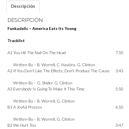
Descripción
DESCRIPCIÓN
Funkadelic – America Eats Its Young
Tracklist
A1
You Hit The Nail On The Head
7:10
Written-By –
B. Worrell
,
C. Haskins
,
G. Clinton
A2
If You Don’t Like The Effects, Don’t Produce The Cause
3:43
Written-By –
G. Shider
,
G. Clinton
A3
Everybody Is Going To Make It This Time
5:50
Written-By –
B. Worrell
,
G. Clinton
B1
A Joyful Process
6:10
Written-By –
B. Worrell
,
G. Clinton
B2
We Hurt Too
3:47