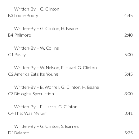
Written-By –
G. Clinton
B3
Loose Booty
4:45
Written-By –
G. Clinton
,
H. Beane
B4
Philmore
2:40
Written-By –
W. Collins
C1
Pussy
5:00
Written-By –
W. Nelson
,
E. Hazel
,
G. Clinton
C2
America Eats Its Young
5:45
Written-By –
B. Worrell
,
G. Clinton
,
H. Beane
C3
Biological Speculation
3:00
Written-By –
E. Harris
,
G. Clinton
C4
That Was My Girl
3:41
Written-By –
G. Clinton
,
S. Barnes
D1
Balance
5:25