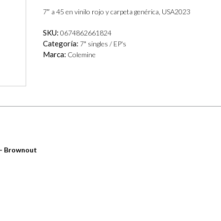
7″ a 45 en vinilo rojo y carpeta genérica, USA2023
SKU:
0674862661824
Categoría:
7" singles / EP's
Marca:
Colemine
 – Brownout