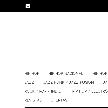
Saltar
al
contenido
HIP HOP
HIP HOP NACIONAL
HIP HOP 
JAZZ
JAZZ FUNK / JAZZ FUSION
J
ROCK / POP / INDIE
TRIP HOP / ELECTR
REVISTAS
OFERTAS