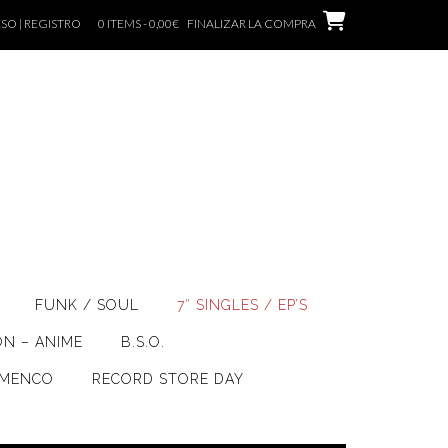
SO | REGISTRO
0 ITEMS - 0,00€
FINALIZAR LA COMPRA
FUNK / SOUL
7″ SINGLES / EP’S
ÓN – ANIME
B.S.O.
AMENCO
RECORD STORE DAY