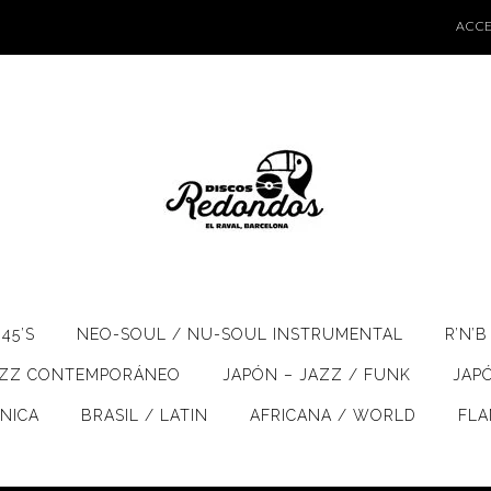
ACCE
45’S
NEO-SOUL / NU-SOUL INSTRUMENTAL
R’N’B
AZZ CONTEMPORÁNEO
JAPÓN – JAZZ / FUNK
JAP
ÓNICA
BRASIL / LATIN
AFRICANA / WORLD
FL