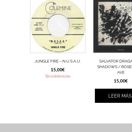
JUNGLE FIRE – N.U.S.A.U.
SALVATOR DRAGA
SHADOWS / ROS
15,00
€
AVE
Sin existencias
15,00
€
LEER MÁS