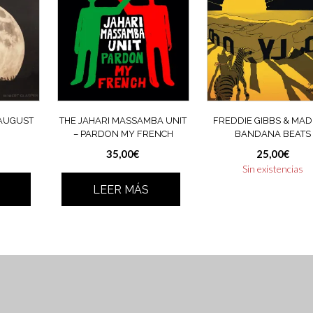
 AUGUST
THE JAHARI MASSAMBA UNIT
FREDDIE GIBBS & MADL
– PARDON MY FRENCH
BANDANA BEATS
35,00
€
25,00
€
Sin existencias
LEER MÁS