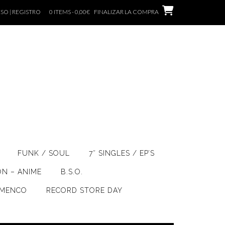
SO | REGISTRO
0 ITEMS - 0,00€
FINALIZAR LA COMPRA
FUNK / SOUL
7″ SINGLES / EP’S
ÓN – ANIME
B.S.O.
AMENCO
RECORD STORE DAY