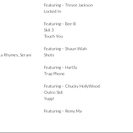
Featuring –
Trevor Jackson
Locked In
Featuring –
Bee-B
Skit 3
Touch You
Featuring –
Shaun Wiah
ta Rhymes
,
Serani
Shots
Featuring –
Harl3y
Trap Phone
Featuring –
Chucky HollyWood
Outro Skit
Yupp!
Featuring –
Remy Ma