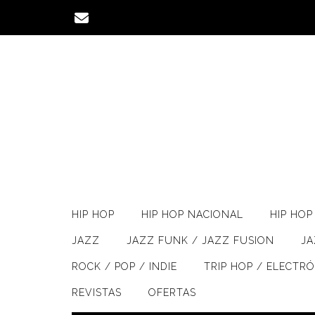
Saltar
al
contenido
HIP HOP
HIP HOP NACIONAL
HIP HOP 
JAZZ
JAZZ FUNK / JAZZ FUSION
J
ROCK / POP / INDIE
TRIP HOP / ELECTR
REVISTAS
OFERTAS