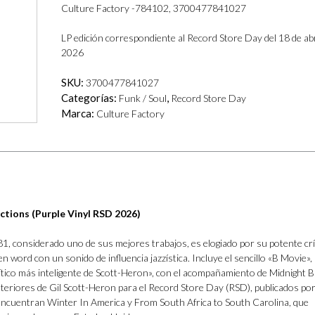
Culture Factory -784102, 3700477841027
LP edición correspondiente al Record Store Day del 18 de abr
2026
SKU:
3700477841027
Categorías:
,
Funk / Soul
Record Store Day
Marca:
Culture Factory
ctions (Purple Vinyl RSD 2026)
81, considerado uno de sus mejores trabajos, es elogiado por su potente crí
en word con un sonido de influencia jazzística. Incluye el sencillo «B Movie»,
ítico más inteligente de Scott-Heron», con el acompañamiento de Midnight 
teriores de Gil Scott-Heron para el Record Store Day (RSD), publicados po
encuentran Winter In America y From South Africa to South Carolina, que