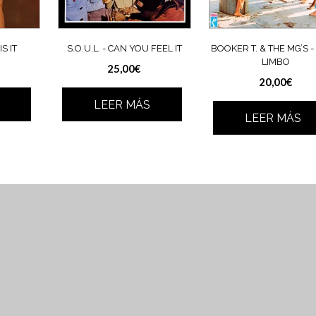
IS IT
S.O.U.L. ‎- CAN YOU FEEL IT
BOOKER T. & THE MG’S ‎
LIMBO
25,00
€
20,00
€
LEER MÁS
LEER MÁS