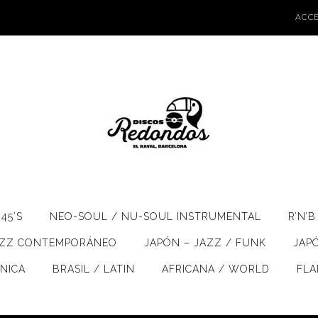
ACCE
45’S
NEO-SOUL / NU-SOUL INSTRUMENTAL
R’N’B
AZZ CONTEMPORÁNEO
JAPÓN – JAZZ / FUNK
JAP
ÓNICA
BRASIL / LATIN
AFRICANA / WORLD
FL