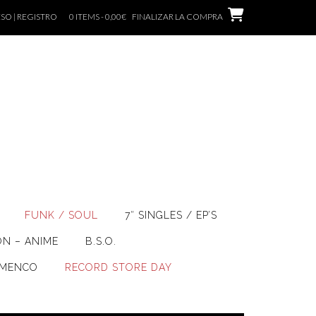
SO | REGISTRO
0 ITEMS - 0,00€
FINALIZAR LA COMPRA
FUNK / SOUL
7″ SINGLES / EP’S
ÓN – ANIME
B.S.O.
AMENCO
RECORD STORE DAY