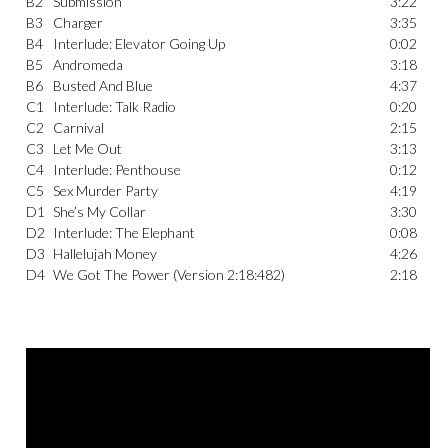
B2
Submission
3:22
B3
Charger
3:35
B4
Interlude: Elevator Going Up
0:02
B5
Andromeda
3:18
B6
Busted And Blue
4:37
C1
Interlude: Talk Radio
0:20
C2
Carnival
2:15
C3
Let Me Out
3:13
C4
Interlude: Penthouse
0:12
C5
Sex Murder Party
4:19
D1
She’s My Collar
3:30
D2
Interlude: The Elephant
0:08
D3
Hallelujah Money
4:26
D4
We Got The Power (Version 2:18:482)
2:18