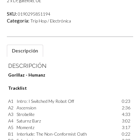
2 x LP, gatefold, UE
SKU:
0190295851194
Categoría:
Trip Hop / Electrónica
Descripción
DESCRIPCIÓN
Gorillaz ‎- Humanz
Tracklist
A1
Intro: I Switched My Robot Off
0:23
A2
Ascension
2:36
A3
Strobelite
4:33
A4
Saturnz Barz
3:02
A5
Momentz
3:17
B1
Interlude: The Non-Conformist Oath
0:22