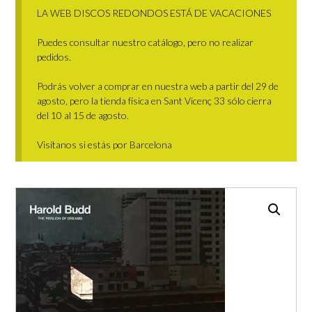
LA WEB DISCOS REDONDOS ESTÁ DE VACACIONES
Puedes consultar nuestro catálogo, pero no realizar
pedidos.
Podrás volver a comprar en nuestra web a partir del 29 de
agosto, pero la tienda física en Sant Vicenç 33 sólo cierra
del 10 al 15 de agosto.
Visítanos si estás por Barcelona