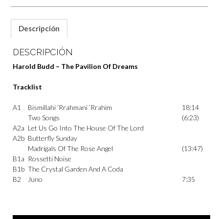
Descripción
DESCRIPCIÓN
Harold Budd – The Pavilion Of Dreams
Tracklist
A1
Bismillahi ‘Rrahmani ‘Rrahim
18:14
Two Songs
(6:23)
A2a
Let Us Go Into The House Of The Lord
A2b
Butterfly Sunday
Madrigals Of The Rose Angel
(13:47)
B1a
Rossetti Noise
B1b
The Crystal Garden And A Coda
B2
Juno
7:35