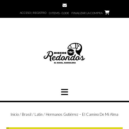
Saltar
al
ACCESO | REGISTRO
0 ITEMS - 0,00€
FINALIZAR LA COMPRA
contenido
Inicio
/
Brasil / Latin
/ Hermanos Gutiérrez – El Camino De Mi Alma