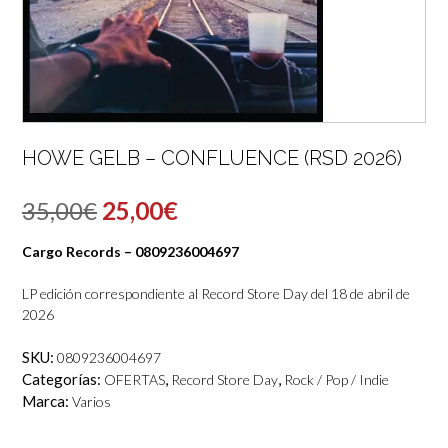
HOWE GELB – CONFLUENCE (RSD 2026)
El
El
35,00
€
25,00
€
precio
precio
Cargo Records – 0809236004697
original
actual
LP edición correspondiente al Record Store Day del 18 de abril de
era:
es:
2026
35,00€.
25,00€.
SKU:
0809236004697
Categorías:
,
,
OFERTAS
Record Store Day
Rock / Pop / Indie
Marca:
Varios