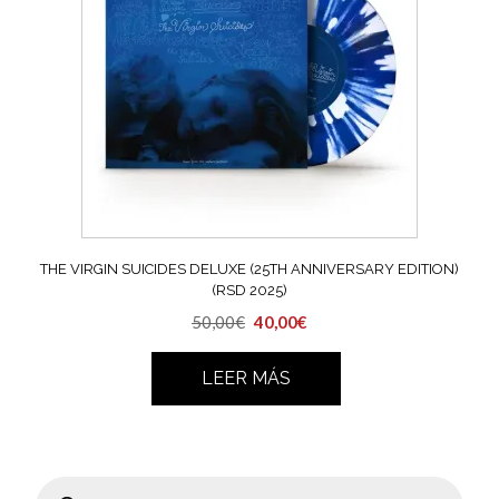
THE VIRGIN SUICIDES DELUXE (25TH ANNIVERSARY EDITION)
(RSD 2025)
El
El
50,00
€
40,00
€
precio
precio
original
actual
LEER MÁS
era:
es:
50,00€.
40,00€.
Búsqueda
de