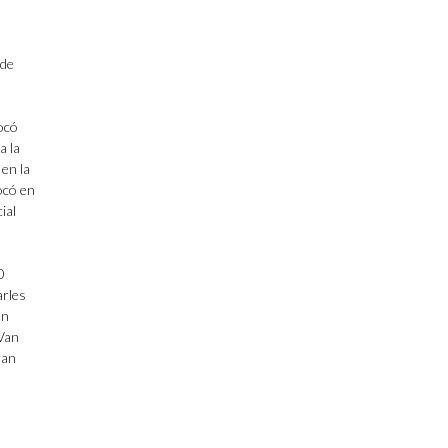
 de
ocó
a la
en la
ocó en
ial
0
arles
én
Van
ran