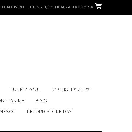
SO | REGISTRO
0 ITEMS - 0,00€
FINALIZAR LA COMPRA
FUNK / SOUL
7″ SINGLES / EP’S
ÓN – ANIME
B.S.O.
AMENCO
RECORD STORE DAY