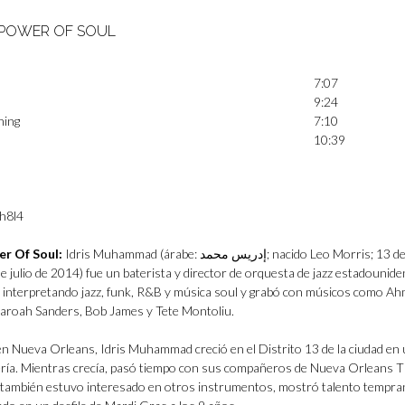
 POWER OF SOUL
7:07
9:24
hing
7:10
10:39
Mh8l4
r Of Soul:
Idris Muhammad (árabe: إدريس محمد; nacido Leo Morris; 13 de
 julio de 2014) fue un baterista y director de orquesta de jazz estadounide
 interpretando jazz, funk, R&B y música soul y grabó con músicos como A
aroah Sanders, Bob James y Tete Montoliu.
n Nueva Orleans, Idris Muhammad creció en el Distrito 13 de la ciudad en
rería. Mientras crecía, pasó tiempo con sus compañeros de Nueva Orleans 
 también estuvo interesado en otros instrumentos, mostró talento tempr