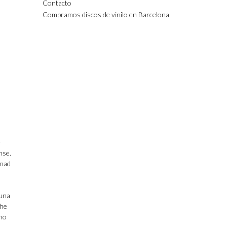
Contacto
Compramos discos de vinilo en Barcelona
nse.
hmad
 una
The
ano