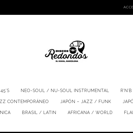
ACCE
45’S
NEO-SOUL / NU-SOUL INSTRUMENTAL
R’N’B
AZZ CONTEMPORÁNEO
JAPÓN – JAZZ / FUNK
JAP
ÓNICA
BRASIL / LATIN
AFRICANA / WORLD
FL