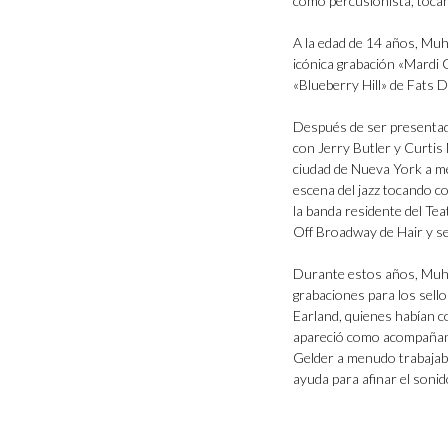
como percusionista, tocan
A la edad de 14 años, M
icónica grabación «Mardi 
«Blueberry Hill» de Fats 
Después de ser presenta
con Jerry Butler y Curtis
ciudad de Nueva York a m
escena del jazz tocando 
la banda residente del Tea
Off Broadway de Hair y se
Durante estos años, Muha
grabaciones para los sell
Earland, quienes habían c
apareció como acompañan
Gelder a menudo trabajaba
ayuda para afinar el son