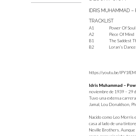
IDRIS MUHAMMAD –
TRACKLIST
A1
Power Of Soul
A2
Piece Of Mind
B1
The Saddest T
B2
Loran’s Dance
https://youtu.be/lPY1fE
Idris Muhammad – Powe
noviembre de 1939 – 29 de
Tuvo una extensa carrera
Jamal, Lou Donaldson, Ph
Nacido como Leo Morris e
casa al lado de una tinto
Neville Brothers. Aunque