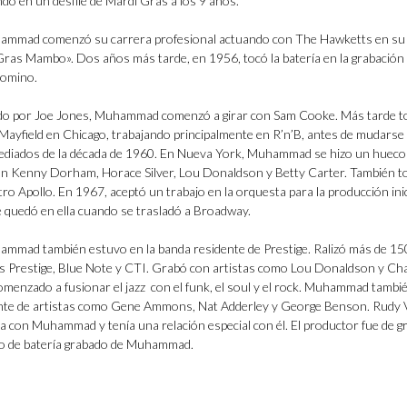
do en un desfile de Mardi Gras a los 9 años.
uhammad comenzó su carrera profesional actuando con The Hawketts en su
Gras Mambo». Dos años más tarde, en 1956, tocó la batería en la grabación
Domino.
do por Joe Jones, Muhammad comenzó a girar con Sam Cooke. Más tarde t
 Mayfield en Chicago, trabajando principalmente en R’n’B, antes de mudarse 
ediados de la década de 1960. En Nueva York, Muhammad se hizo un hueco 
con Kenny Dorham, Horace Silver, Lou Donaldson y Betty Carter. También t
tro Apollo. En 1967, aceptó un trabajo en la orquesta para la producción inic
 quedó en ella cuando se trasladó a Broadway.
mmad también estuvo en la banda residente de Prestige. Ralizó más de 15
os Prestige, Blue Note y CTI. Grabó con artistas como Lou Donaldson y Ch
omenzado a fusionar el jazz con el funk, el soul y el rock. Muhammad tambi
te de artistas como Gene Ammons, Nat Adderley y George Benson. Rudy 
 con Muhammad y tenía una relación especial con él. El productor fue de g
ido de batería grabado de Muhammad.