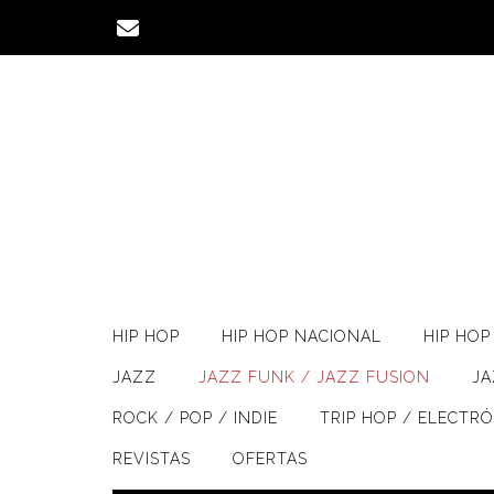
Saltar
al
contenido
HIP HOP
HIP HOP NACIONAL
HIP HOP 
JAZZ
JAZZ FUNK / JAZZ FUSION
J
ROCK / POP / INDIE
TRIP HOP / ELECTR
REVISTAS
OFERTAS