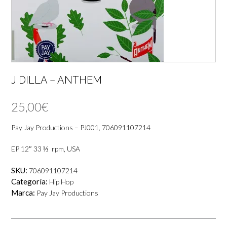
J DILLA – ANTHEM
25,00
€
Pay Jay Productions – PJ001, 706091107214
EP 12″ 33 ⅓ rpm, USA
SKU:
706091107214
Categoría:
Hip Hop
Marca:
Pay Jay Productions