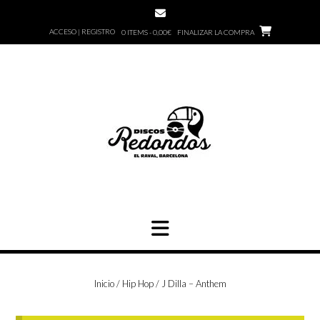
Saltar
al
ACCESO | REGISTRO
0 ITEMS - 0,00€
FINALIZAR LA COMPRA
contenido
Inicio
/
Hip Hop
/ J Dilla – Anthem