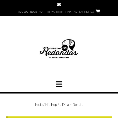
Saltar
al
ACCESO | REGISTRO
0 ITEMS - 0,00€
FINALIZAR LA COMPRA
contenido
Inicio
/
Hip Hop
/ J Dilla – Donuts