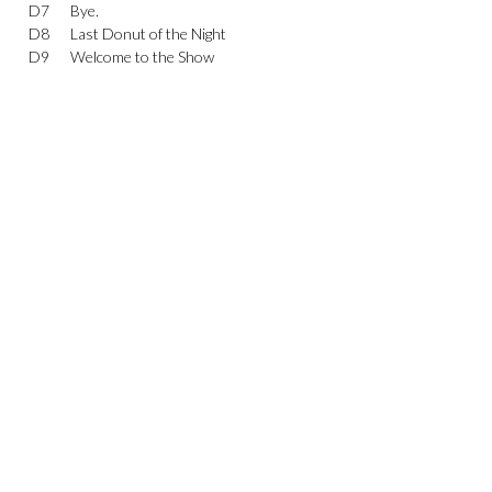
D7
Bye.
D8
Last Donut of the Night
D9
Welcome to the Show