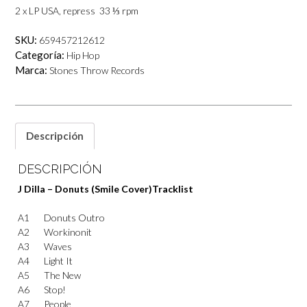
2 x LP USA, repress 33 ⅓ rpm
SKU:
659457212612
Categoría:
Hip Hop
Marca:
Stones Throw Records
Descripción
DESCRIPCIÓN
J Dilla – Donuts (Smile Cover)
Tracklist
A1
Donuts Outro
A2
Workinonit
A3
Waves
A4
Light It
A5
The New
A6
Stop!
A7
People