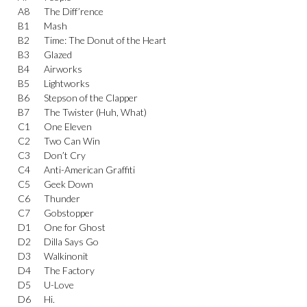
A8
The Diff’rence
B1
Mash
B2
Time: The Donut of the Heart
B3
Glazed
B4
Airworks
B5
Lightworks
B6
Stepson of the Clapper
B7
The Twister (Huh, What)
C1
One Eleven
C2
Two Can Win
C3
Don’t Cry
C4
Anti-American Graffiti
C5
Geek Down
C6
Thunder
C7
Gobstopper
D1
One for Ghost
D2
Dilla Says Go
D3
Walkinonit
D4
The Factory
D5
U-Love
D6
Hi.