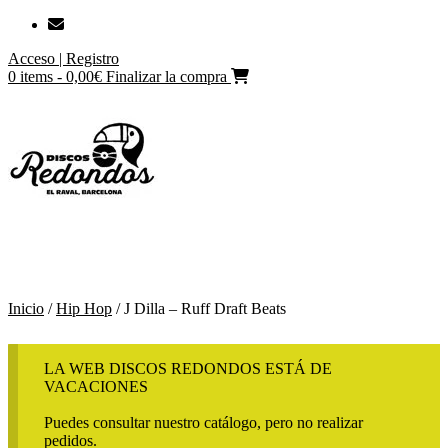
Saltar
al
Acceso | Registro
contenido
0 items - 0,00€
Finalizar la compra
Inicio
/
Hip Hop
/ J Dilla – Ruff Draft Beats
LA WEB DISCOS REDONDOS ESTÁ DE
VACACIONES
Puedes consultar nuestro catálogo, pero no realizar
pedidos.