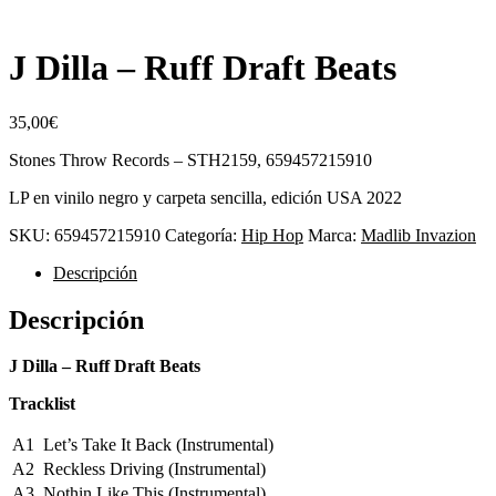
J Dilla – Ruff Draft Beats
35,00
€
Stones Throw Records – STH2159, 659457215910
LP en vinilo negro y carpeta sencilla, edición USA 2022
SKU:
659457215910
Categoría:
Hip Hop
Marca:
Madlib Invazion
Descripción
Descripción
J Dilla – Ruff Draft Beats
Tracklist
A1
Let’s Take It Back (Instrumental)
A2
Reckless Driving (Instrumental)
A3
Nothin Like This (Instrumental)