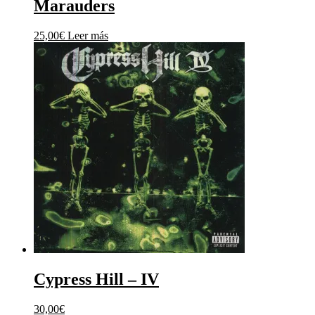
Marauders
25,00
€
Leer más
Cypress Hill ‎– IV
30,00
€