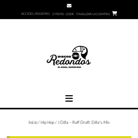
Saltar
al
ACCESO | REGISTRO
0 ITEMS - 0,00€
FINALIZAR LA COMPRA
contenido
Inicio
/
Hip Hop
/ J Dilla – Ruff Draft: Dilla’s Mix