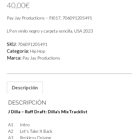
40,00
€
Pay Jay Productions – PJ017, 706091205491
LP en vinilo negro y carpeta sencilla, USA 2023
SKU:
706091205491
Categoría:
Hip Hop
Marca:
Pay Jay Productions
Descripción
DESCRIPCIÓN
J Dilla – Ruff Draft: Dilla’s Mix
Tracklist
A1
Intro
A2
Let’s Take It Back
A3
Reckless Driving