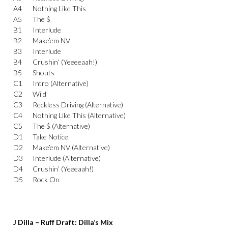
A4
Nothing Like This
A5
The $
B1
Interlude
B2
Make’em NV
B3
Interlude
B4
Crushin’ (Yeeeeaah!)
B5
Shouts
C1
Intro (Alternative)
C2
Wild
C3
Reckless Driving (Alternative)
C4
Nothing Like This (Alternative)
C5
The $ (Alternative)
D1
Take Notice
D2
Make’em NV (Alternative)
D3
Interlude (Alternative)
D4
Crushin’ (Yeeeaah!)
D5
Rock On
J Dilla – Ruff Draft: Dilla’s Mix