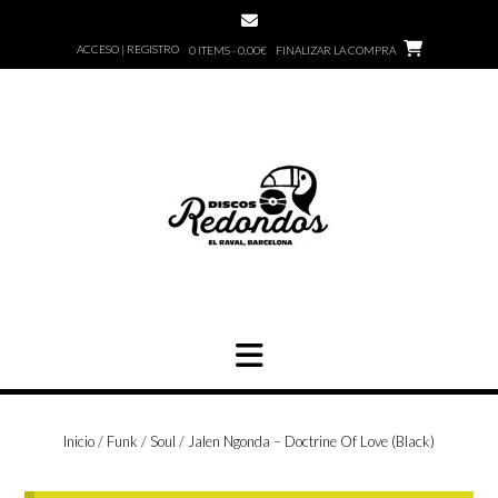
Saltar
al
ACCESO | REGISTRO
0 ITEMS - 0,00€
FINALIZAR LA COMPRA
contenido
Inicio
/
Funk / Soul
/ Jalen Ngonda – Doctrine Of Love (Black)