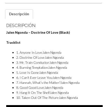
Descripción
DESCRIPCIÓN
Jalen Ngonda – Doctrine Of Love (Black)
Tracklist
1.
Anyone In Love
Jalen Ngonda
2.
Doctrine Of Love
Jalen Ngonda
3.
Mr. Train Conductor
Jalen Ngonda
4.
Burning Temptation
Jalen Ngonda
5.
Love Is Gone
Jalen Ngonda
6.
I Can’t Ever Leave You
Jalen Ngonda
7.
Hannah, What’s the Matter?
Jalen Ngonda
8.
Good Good Love
Jalen Ngonda
9.
Hang It On The Shelf
Jalen Ngonda
10.
Taken Out Of The Picture
Jalen Ngonda