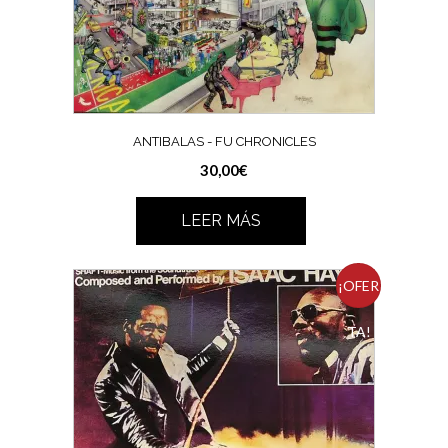
ANTIBALAS ‎- FU CHRONICLES
30,00
€
LEER MÁS
¡OFER
TA!