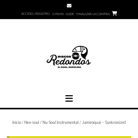
Saltar
al
ACCESO | REGISTRO
0 ITEMS - 0,00€
FINALIZAR LA COMPRA
contenido
Inicio
/
Neo-soul / Nu-Soul Instrumental
/ Jamiroquai – Synkronized