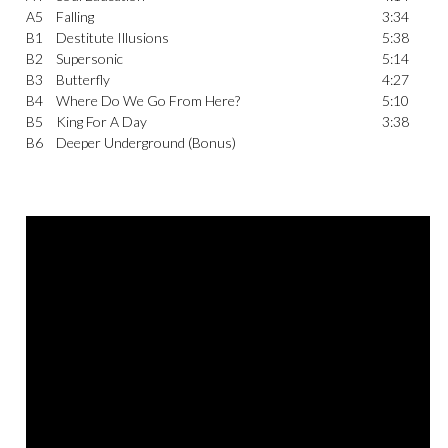
A5
Falling
3:34
B1
Destitute Illusions
5:38
B2
Supersonic
5:14
B3
Butterfly
4:27
B4
Where Do We Go From Here?
5:10
B5
King For A Day
3:38
B6
Deeper Underground (Bonus)