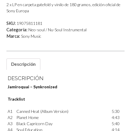
2 x LP en carpeta gatefold y vinilo de 180 gramos, edición oficial de
Sony Europa
SKU:
19075811181
Categoría:
Neo-soul / Nu-Soul Instrumental
Marca:
Sony Music
Descripción
DESCRIPCIÓN
Jamiroquai – Synkronized
Tracklist
A1
Canned Heat (Album Version)
5:30
A2
Planet Home
4:43
A3
Black Capricorn Day
5:40
A4
Soul Education
4:14