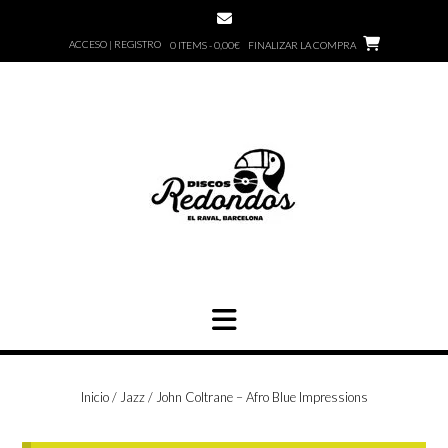
Saltar
al
ACCESO | REGISTRO
0 ITEMS - 0,00€
FINALIZAR LA COMPRA
contenido
Inicio
/
Jazz
/ John Coltrane – Afro Blue Impressions