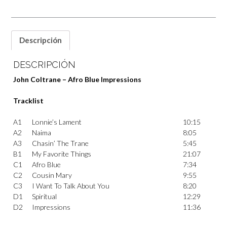
Descripción
DESCRIPCIÓN
John Coltrane – Afro Blue Impressions
Tracklist
A1
Lonnie’s Lament
10:15
A2
Naima
8:05
A3
Chasin’ The Trane
5:45
B1
My Favorite Things
21:07
C1
Afro Blue
7:34
C2
Cousin Mary
9:55
C3
I Want To Talk About You
8:20
D1
Spiritual
12:29
D2
Impressions
11:36